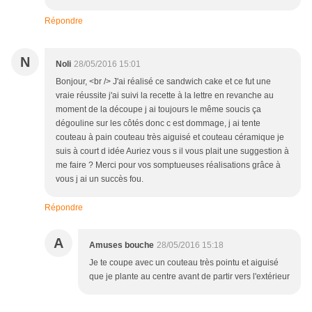
Répondre
N
Noli
28/05/2016 15:01
Bonjour, <br /> J'ai réalisé ce sandwich cake et ce fut une
vraie réussite j'ai suivi la recette à la lettre en revanche au
moment de la découpe j ai toujours le même soucis ça
dégouline sur les côtés donc c est dommage, j ai tente
couteau à pain couteau très aiguisé et couteau céramique je
suis à court d idée Auriez vous s il vous plait une suggestion à
me faire ? Merci pour vos somptueuses réalisations grâce à
vous j ai un succès fou.
Répondre
A
Amuses bouche
28/05/2016 15:18
Je te coupe avec un couteau très pointu et aiguisé
que je plante au centre avant de partir vers l'extérieur