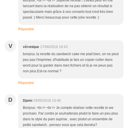
Bonjour, <br /> <br /> Superbe recette ! J'avais peur en ma
lancant dans la réalisation de na pas obtenir un résultat si
spectaculaire mais grâce à vos conseils tout s'est très bien
passé :) Merci beaucoup pour cette jolie recette :)
Répondre
V
véronique
27/06/2016 18:43
bonjour, la recette du sandwich cake me plait bien, on ne peut
peu pas l'imprimer, d'habitude je fais un copier coller dans
word pour la garder dans mes fichiers et là je ne peux pas
non plus.Est-ce normal ?
Répondre
D
Djami
29/05/2016 10:46
Bonjour, <br /> <br /> Je compte réaliser cette recette le we
prochain. Par contre je souhaiterais plutot le faire un peu plus
dans le style du pain suprise.. avec plutot un ensemble de
petits sandwich.. pensez vous que cela tiendra?