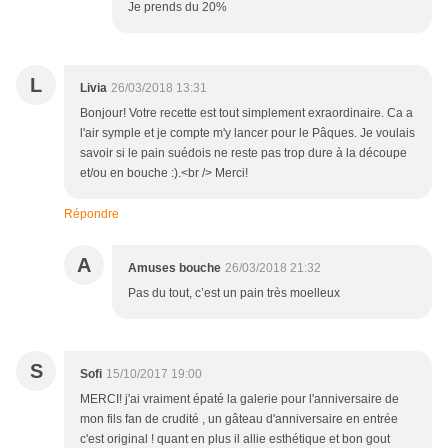
Je prends du 20%
L
Livia
26/03/2018 13:31
Bonjour! Votre recette est tout simplement exraordinaire. Ca a
l'air symple et je compte m'y lancer pour le Pâques. Je voulais
savoir si le pain suédois ne reste pas trop dure à la découpe
et/ou en bouche :).<br /> Merci!
Répondre
A
Amuses bouche
26/03/2018 21:32
Pas du tout, c’est un pain très moelleux
S
Sofi
15/10/2017 19:00
MERCI! j'ai vraiment épaté la galerie pour l'anniversaire de
mon fils fan de crudité , un gâteau d'anniversaire en entrée
c'est original ! quant en plus il allie esthétique et bon gout