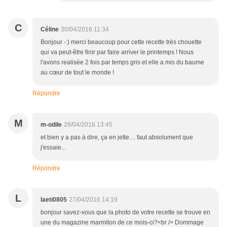
C
Céline
30/04/2016 11:34
Bonjour -:) merci beaucoup pour cette recette très chouette
qui va peut-être finir par faire arriver le printemps ! Nous
l'avons realisée 2 fois par temps gris et elle a mis du baume
au cœur de tout le monde !
Répondre
M
m-odile
28/04/2016 13:45
et bien y a pas à dire, ça en jette.... faut absolument que
j'essaie...
Répondre
L
laeti0805
27/04/2016 14:19
bonjour savez-vous que la photo de votre recette se trouve en
une du magazine marmiton de ce mois-ci?<br /> Dommage