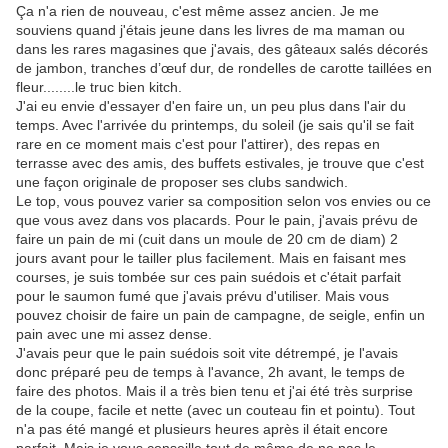
Ça n'a rien de nouveau, c'est même assez ancien. Je me
souviens quand j'étais jeune dans les livres de ma maman ou
dans les rares magasines que j'avais, des gâteaux salés décorés
de jambon, tranches d’œuf dur, de rondelles de carotte taillées en
fleur........le truc bien kitch.
J'ai eu envie d'essayer d'en faire un, un peu plus dans l'air du
temps. Avec l'arrivée du printemps, du soleil (je sais qu'il se fait
rare en ce moment mais c'est pour l'attirer), des repas en
terrasse avec des amis, des buffets estivales, je trouve que c'est
une façon originale de proposer ses clubs sandwich.
Le top, vous pouvez varier sa composition selon vos envies ou ce
que vous avez dans vos placards. Pour le pain, j'avais prévu de
faire un pain de mi (cuit dans un moule de 20 cm de diam) 2
jours avant pour le tailler plus facilement. Mais en faisant mes
courses, je suis tombée sur ces pain suédois et c'était parfait
pour le saumon fumé que j'avais prévu d'utiliser. Mais vous
pouvez choisir de faire un pain de campagne, de seigle, enfin un
pain avec une mi assez dense.
J'avais peur que le pain suédois soit vite détrempé, je l'avais
donc préparé peu de temps à l'avance, 2h avant, le temps de
faire des photos. Mais il a très bien tenu et j'ai été très surprise
de la coupe, facile et nette (avec un couteau fin et pointu). Tout
n'a pas été mangé et plusieurs heures après il était encore