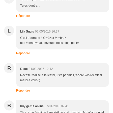
Tu es douée. .
Répondre
L
Lila Sugis
07/05/2016 16:27
C'est adorable ! :O <3<br /> <br />
http://beautymakemyhappiness.blogspot.fr/
Répondre
R
Rose
31/03/2016 12:42
Recette réalisé à la lettre! juste parfait!!! j'adore vos recettes!
merci à vous :)
Répondre
B
buy gems online
07/01/2016 07:41
This is the first time I am visiting and now I am fan of your post