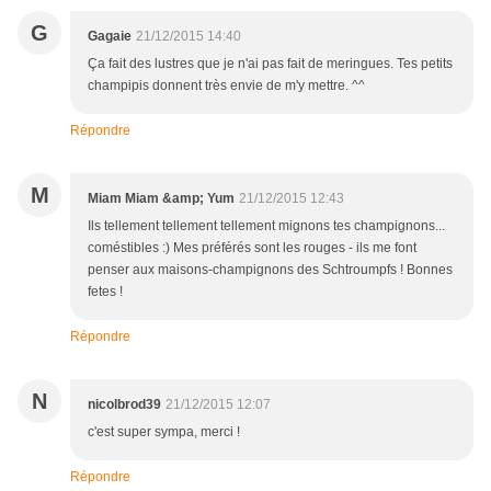
G
Gagaie
21/12/2015 14:40
Ça fait des lustres que je n'ai pas fait de meringues. Tes petits
champipis donnent très envie de m'y mettre. ^^
Répondre
M
Miam Miam &amp; Yum
21/12/2015 12:43
Ils tellement tellement tellement mignons tes champignons...
coméstibles :) Mes préférés sont les rouges - ils me font
penser aux maisons-champignons des Schtroumpfs ! Bonnes
fetes !
Répondre
N
nicolbrod39
21/12/2015 12:07
c'est super sympa, merci !
Répondre