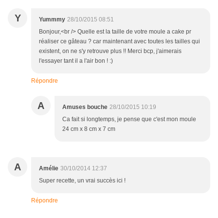
Y
Yummmy
28/10/2015 08:51
Bonjour,<br /> Quelle est la taille de votre moule a cake pr
réaliser ce gâteau ? car maintenant avec toutes les tailles qui
existent, on ne s'y retrouve plus !! Merci bcp, j'aimerais
l'essayer tant il a l'air bon ! :)
Répondre
A
Amuses bouche
28/10/2015 10:19
Ca fait si longtemps, je pense que c'est mon moule
24 cm x 8 cm x 7 cm
A
Amélie
30/10/2014 12:37
Super recette, un vrai succès ici !
Répondre