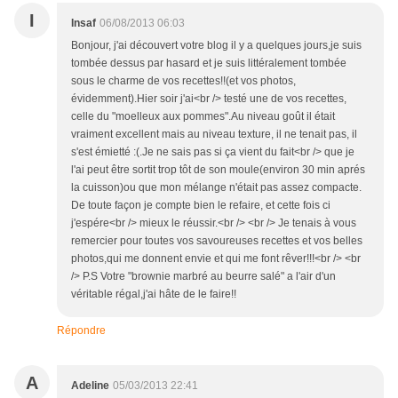
I
Insaf
06/08/2013 06:03
Bonjour, j'ai découvert votre blog il y a quelques jours,je suis
tombée dessus par hasard et je suis littéralement tombée
sous le charme de vos recettes!!(et vos photos,
évidemment).Hier soir j'ai<br /> testé une de vos recettes,
celle du "moelleux aux pommes".Au niveau goût il était
vraiment excellent mais au niveau texture, il ne tenait pas, il
s'est émietté :(.Je ne sais pas si ça vient du fait<br /> que je
l'ai peut être sortit trop tôt de son moule(environ 30 min aprés
la cuisson)ou que mon mélange n'était pas assez compacte.
De toute façon je compte bien le refaire, et cette fois ci
j'espére<br /> mieux le réussir.<br /> <br /> Je tenais à vous
remercier pour toutes vos savoureuses recettes et vos belles
photos,qui me donnent envie et qui me font rêver!!!<br /> <br
/> P.S Votre "brownie marbré au beurre salé" a l'air d'un
véritable régal,j'ai hâte de le faire!!
Répondre
A
Adeline
05/03/2013 22:41