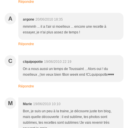
Répondre
A
argone
20/06/2010 18:35
mmmmh ... il a l'air si moelleux ... encore une recette à
essayer, je n'ai plus assez de temps !
Répondre
C
clquipopotte
19/06/2010 22:19
On a nous aussi un temps de Toussaint ... Alors oui ! du
moelleux , j'en veux bien !Bon week end !CLquipopotte♥♥♥
Répondre
M
Marie
19/06/2010 10:10
Bon, je suis un peu à la traine, je découvre juste ton blog,
mais quelle découverte : il est sublime, tes photos sont
sublimes, tes recettes sont sublimes !Je vais revenir très