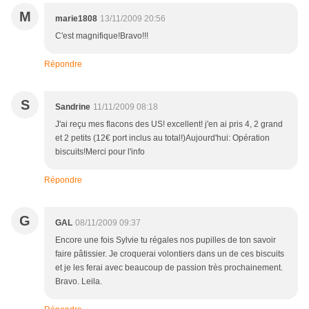
M
marie1808
13/11/2009 20:56
C'est magnifique!Bravo!!!
Répondre
S
Sandrine
11/11/2009 08:18
J'ai reçu mes flacons des US! excellent! j'en ai pris 4, 2 grand
et 2 petits (12€ port inclus au total!)Aujourd'hui: Opération
biscuits!Merci pour l'info
Répondre
G
GAL
08/11/2009 09:37
Encore une fois Sylvie tu régales nos pupilles de ton savoir
faire pâtissier. Je croquerai volontiers dans un de ces biscuits
et je les ferai avec beaucoup de passion très prochainement.
Bravo. Leila.