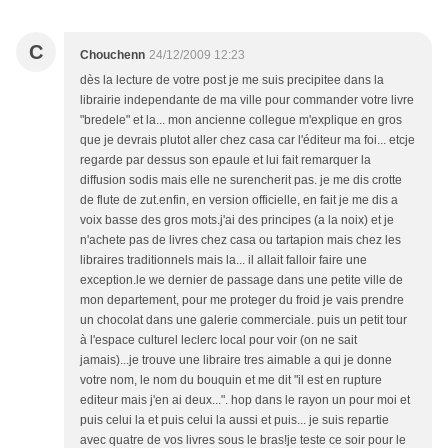
C
Chouchenn
24/12/2009 12:23
dès la lecture de votre post je me suis precipitee dans la
librairie independante de ma ville pour commander votre livre
"bredele" et la... mon ancienne collegue m'explique en gros
que je devrais plutot aller chez casa car l'éditeur ma foi... etcje
regarde par dessus son epaule et lui fait remarquer la
diffusion sodis mais elle ne surencherit pas. je me dis crotte
de flute de zut.enfin, en version officielle, en fait je me dis a
voix basse des gros mots.j'ai des principes (a la noix) et je
n'achete pas de livres chez casa ou tartapion mais chez les
libraires traditionnels mais la... il allait falloir faire une
exception.le we dernier de passage dans une petite ville de
mon departement, pour me proteger du froid je vais prendre
un chocolat dans une galerie commerciale. puis un petit tour
à l'espace culturel leclerc local pour voir (on ne sait
jamais)...je trouve une libraire tres aimable a qui je donne
votre nom, le nom du bouquin et me dit "il est en rupture
editeur mais j'en ai deux...". hop dans le rayon un pour moi et
puis celui la et puis celui la aussi et puis... je suis repartie
avec quatre de vos livres sous le bras!je teste ce soir pour le