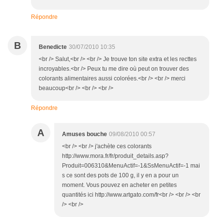
Répondre
B
Benedicte
30/07/2010 10:35
<br /> Salut,<br /> <br /> Je trouve ton site extra et les recttes
incroyables.<br /> Peux tu me dire où peut on trouver des
colorants alimentaires aussi colorées.<br /> <br /> merci
beaucoup<br /> <br /> <br />
Répondre
A
Amuses bouche
09/08/2010 00:57
<br /> <br /> j'achète ces colorants
http://www.mora.fr/fr/produit_details.asp?
Produit=006310&MenuActif=-1&SsMenuActif=-1 mai
s ce sont des pots de 100 g, il y en a pour un
moment. Vous pouvez en acheter en petites
quantités ici http://www.artgato.com/fr<br /> <br /> <br
/> <br />