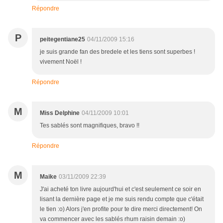
Répondre
P
peitegentiane25
04/11/2009 15:16
je suis grande fan des bredele et les tiens sont superbes !
vivement Noël !
Répondre
M
Miss Delphine
04/11/2009 10:01
Tes sablés sont magnifiques, bravo !!
Répondre
M
Maike
03/11/2009 22:39
J'ai acheté ton livre aujourd'hui et c'est seulement ce soir en
lisant la dernière page et je me suis rendu compte que c'était
le tien :o) Alors j'en profite pour te dire merci directement! On
va commencer avec les sablés rhum raisin demain :o)