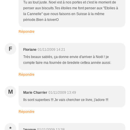
Tu as tout juste. Noel est à nos portes et c'est le moment de
penser aux biscuits.Tes étoiles me font penser aux "Etoiles à
la Cannelle" que nous faisons en Suisse à la même
période.Bien à toiverO
Répondre
F
Floriane
01/11/2009 14:21
Très beaux sablés, ça donne envie d'arriver à Noël ! je
compte faire ma fournée de bredele cettea année aussi.
Répondre
M
Marie Charrier
01/11/2009 13:49
Ils sont superbes !!! Je vais chercher ce livre, j'adore !!!
Répondre
*
*manue
01/11/2009 13:38