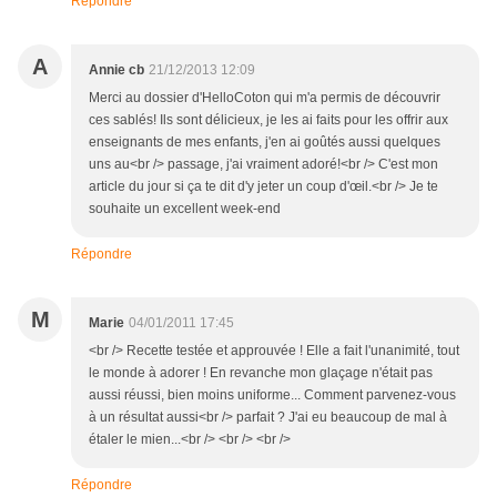
Répondre
A
Annie cb
21/12/2013 12:09
Merci au dossier d'HelloCoton qui m'a permis de découvrir
ces sablés! Ils sont délicieux, je les ai faits pour les offrir aux
enseignants de mes enfants, j'en ai goûtés aussi quelques
uns au<br /> passage, j'ai vraiment adoré!<br /> C'est mon
article du jour si ça te dit d'y jeter un coup d'œil.<br /> Je te
souhaite un excellent week-end
Répondre
M
Marie
04/01/2011 17:45
<br /> Recette testée et approuvée ! Elle a fait l'unanimité, tout
le monde à adorer ! En revanche mon glaçage n'était pas
aussi réussi, bien moins uniforme... Comment parvenez-vous
à un résultat aussi<br /> parfait ? J'ai eu beaucoup de mal à
étaler le mien...<br /> <br /> <br />
Répondre