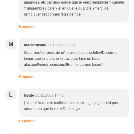
amandes, etc.par quoi est-ce que je peux remplacer ? canelle
? gingembre? café ? et en quelle quantité ?merci de
m'indiquer !!et bonnes fêtes de noël !
Répondre
M
mariecuisine
27/11/2009 09:21
Superbes!!!je viens de m'inscrire à ta newsletter!Depuis le
temps que je cherche le truc pour faire un beau
glacage!!merci beaucoup!!Bonne journée,bises!!
Répondre
L
liloute
25/11/2009 14:42
j ai testé la recette malheureusement le glaçage n 'est pas
aussi beau que le votre.Dommage.
Répondre