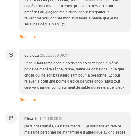
Ils sortent tout juste du four, ma fille m'a aidé à les préparer,
elle était aux anges.J'attends qu'ils refroidiessent pour
procéder au glaçage mais surtout pour les goûter.Je
reviendrai pour donner mon avis mais je pense que je ne
serai pas déçue.Merci @+
Répondre
S
sylvieaa
15/12/2009 09:37
Ptisa, il faut remplacer le poids des noisettes par le même
poids de matière sèche, farine, farine de chataigne...quelque
chose qui ne soit pas allergisant pour la personne. Et pour
relever le goût une pointe d'épice de votre choix. Mais tout
cela va changer complètement de sablé qui restera délicieux.
Répondre
P
Ptisa
15/12/2009 09:25
j'ai fait ces sablés, c'est une merveill ! je souhaite en refaire
mais une personne de ma famille est allergique aux noisettes,