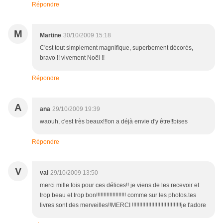
Répondre
M
Martine
30/10/2009 15:18
C'est tout simplement magnifique, superbement décorés,
bravo !! vivement Noël !!
Répondre
A
ana
29/10/2009 19:39
waouh, c'est très beaux!!!on a déjà envie d'y être!!bises
Répondre
V
val
29/10/2009 13:50
merci mille fois pour ces délices!! je viens de les recevoir et
trop beau et trop bon!!!!!!!!!!!!!!!!!!!! comme sur les photos.tes
livres sont des merveilles!!MERCI !!!!!!!!!!!!!!!!!!!!!!!!!!!!!!!!!je t'adore