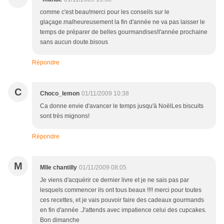
comme c'est beau!merci pour les conseils sur le
glaçage.malheureusement la fin d'année ne va pas laisser le
temps de préparer de belles gourmandises!l'année prochaine
sans aucun doute.bisous
Répondre
C
Choco_lemon
01/11/2009 10:38
Ca donne envie d'avancer le temps jusqu'à NoëlLes biscuits
sont très mignons!
Répondre
M
Mlle chantilly
01/11/2009 08:05
Je viens d'acquérir ce dernier livre et je ne sais pas par
lesquels commencer ils ont tous beaux !!!! merci pour toutes
ces recettes, et je vais pouvoir faire des cadeaux gourmands
en fin d'année .J'attends avec impatience celui des cupcakes.
Bon dimanche