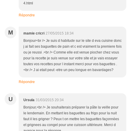
4.html
Répondre
M
mamie cricri
27/05/2015 18:34
Bonjour<br /> Je suis d habitude sur le site d eva cuisine donc
j ai fait ses baguettes de pain et c est vraiment la premiere fois
ou je reussi .<br /> Comme elle est venue piocher chez vous
pour la recette je suis venue sur votre site et je vais essayer
toutes vos recettes pour l instant merci pour vos baguettes .
<br /> J ai etait peut -etre un peu longue en bavardages?
Répondre
U
Ursula
31/03/2015 20:34
Bonjour,<br /> Je souhaiterais préparer la pâte la veille pour
le lendemain. En mettant les baguettes au frigo pour la nuit
faut il les grigner ? Peux t on mettre les baguettes façonnées
et grignees au congel pour une cuisson ultérieure. Merci d
avance pour la réponse