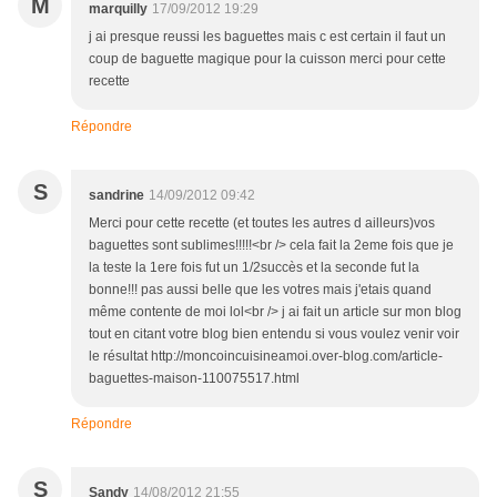
M
marquilly
17/09/2012 19:29
j ai presque reussi les baguettes mais c est certain il faut un
coup de baguette magique pour la cuisson merci pour cette
recette
Répondre
S
sandrine
14/09/2012 09:42
Merci pour cette recette (et toutes les autres d ailleurs)vos
baguettes sont sublimes!!!!!<br /> cela fait la 2eme fois que je
la teste la 1ere fois fut un 1/2succès et la seconde fut la
bonne!!! pas aussi belle que les votres mais j'etais quand
même contente de moi lol<br /> j ai fait un article sur mon blog
tout en citant votre blog bien entendu si vous voulez venir voir
le résultat http://moncoincuisineamoi.over-blog.com/article-
baguettes-maison-110075517.html
Répondre
S
Sandy
14/08/2012 21:55