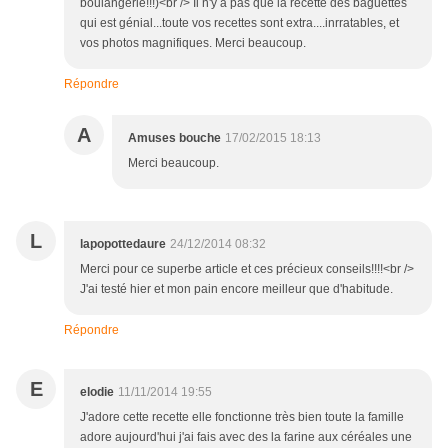
boulangerie!!!)<br /> Il n'y a pas que la recette des baguettes
qui est génial...toute vos recettes sont extra....inrratables, et
vos photos magnifiques. Merci beaucoup.
Répondre
A
Amuses bouche
17/02/2015 18:13
Merci beaucoup.
L
lapopottedaure
24/12/2014 08:32
Merci pour ce superbe article et ces précieux conseils!!!!<br />
J'ai testé hier et mon pain encore meilleur que d'habitude.
Répondre
E
elodie
11/11/2014 19:55
J'adore cette recette elle fonctionne très bien toute la famille
adore aujourd'hui j'ai fais avec des la farine aux céréales une