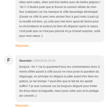
elles sont cuites, elles sont très belles avec de belles grignes !
<br /> il faudra juste que je trouve la cuisson idéale de mon
four (catalyse) car me manque le côté davantage développé
(j'avais ce côté là avec mon ancien four à gaz) mais à part çà
la recette est bien, ça colle pas mal donc ajout de farine pour
la circonstance et surtout j'ai bien dû dégazer après le repos,
c'est juste que ce n'est pas précisé et ça m'avait surprise, voilà
pour mon retour ;)
Répondre
F
fleurmiel
13/05/2018 10:16
bonjour, <br /> j'ai lu quasiment tous les commentaires donc à
moins d'être passé à côté aucun ne vous pose la question du
dégazage, en principe on dégaze la pâte avant d'en faire les
patons, je me trompe ? peut-être que le fait de les aplatir
suffit-il ? je suis curieuse car j'ai toujours dégazé pour éviter
les trous dans la baguette, merci pour votre avis et le partage
de conseils ;)
Répondre