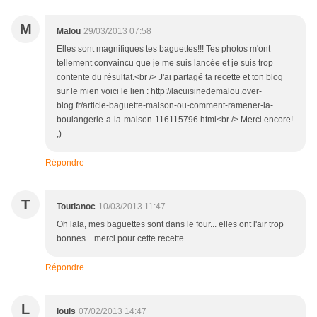
M
Malou
29/03/2013 07:58
Elles sont magnifiques tes baguettes!!! Tes photos m'ont
tellement convaincu que je me suis lancée et je suis trop
contente du résultat.<br /> J'ai partagé ta recette et ton blog
sur le mien voici le lien : http://lacuisinedemalou.over-
blog.fr/article-baguette-maison-ou-comment-ramener-la-
boulangerie-a-la-maison-116115796.html<br /> Merci encore!
;)
Répondre
T
Toutianoc
10/03/2013 11:47
Oh lala, mes baguettes sont dans le four... elles ont l'air trop
bonnes... merci pour cette recette
Répondre
L
louis
07/02/2013 14:47