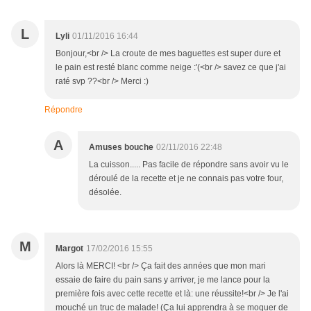
L
Lyli
01/11/2016 16:44
Bonjour,<br /> La croute de mes baguettes est super dure et
le pain est resté blanc comme neige :'(<br /> savez ce que j'ai
raté svp ??<br /> Merci :)
Répondre
A
Amuses bouche
02/11/2016 22:48
La cuisson..... Pas facile de répondre sans avoir vu le
déroulé de la recette et je ne connais pas votre four,
désolée.
M
Margot
17/02/2016 15:55
Alors là MERCI! <br /> Ça fait des années que mon mari
essaie de faire du pain sans y arriver, je me lance pour la
première fois avec cette recette et là: une réussite!<br /> Je l'ai
mouché un truc de malade! (Ça lui apprendra à se moquer de