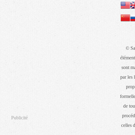
© Sa
élément
sont ma
par les 
propr
formelle
de tou
procéd
Publicité
celles 