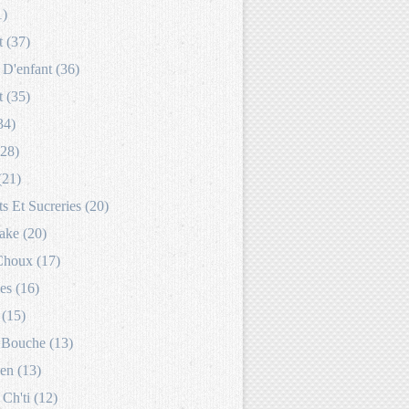
1)
 (37)
D'enfant (36)
 (35)
34)
(28)
(21)
s Et Sucreries (20)
ake (20)
Choux (17)
es (16)
 (15)
Bouche (13)
en (13)
 Ch'ti (12)