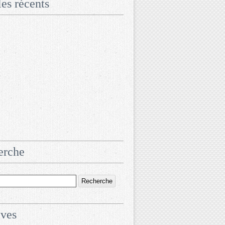
les récents
erche
ives