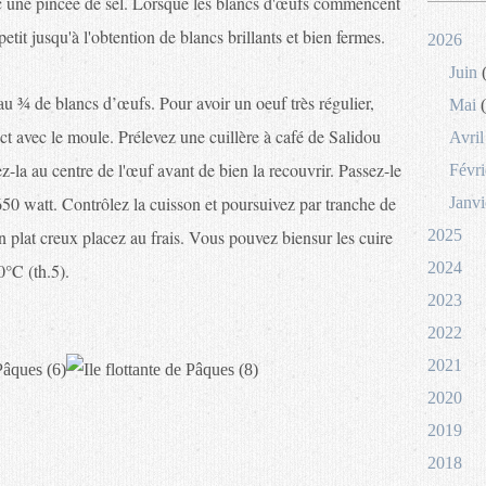
c une pincée de sel. Lorsque les blancs d'œufs commencent
petit jusqu'à l'obtention de blancs brillants et bien fermes.
2026
Juin
(
u ¾ de blancs d’œufs. Pour avoir un oeuf très régulier,
Mai
(
ct avec le moule. Prélevez une cuillère à café de Salidou
Avril
z-la au centre de l'œuf avant de bien la recouvrir. Passez-le
Févri
0 watt. Contrôlez la cuisson et poursuivez par tranche de
Janvi
 plat creux placez au frais. Vous pouvez biensur les cuire
2025
2024
0°C (th.5).
2023
2022
2021
2020
2019
2018