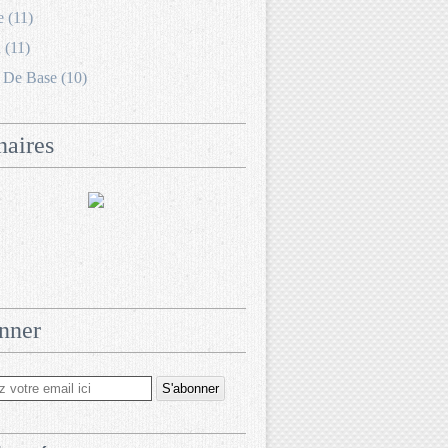
e (11)
 (11)
 De Base (10)
naires
nner