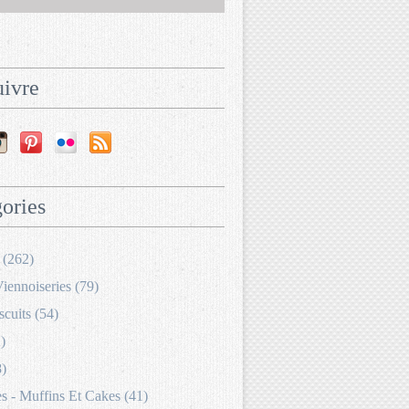
ivre
ories
 (262)
Viennoiseries (79)
scuits (54)
)
8)
 - Muffins Et Cakes (41)