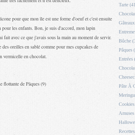
aille très facilement et il est délicieux.
Tarte (4
Chocolat
licone pour que mon île est une forme d'oeuf et c'est ensuite
Gâteaux 
pin pour les enfants. Bon, je suis d'accord, mon lapin
Entremet
ai fait avec ce que j'avais sous la main au moment de servir.
Bûche (
nce des oreilles en sablé comme pour mes cupcakes de
Pâques 
n vermicelle en chocolat.
Entrées 
Chocolat
Cheesec
Pâte À 
Meringu
Cookies
Amuses 
Hallowe
Recettes