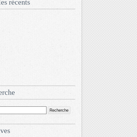
les récents
erche
ives