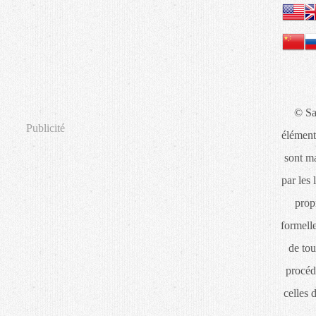
© Sa
Publicité
élément
sont ma
par les 
propr
formelle
de tou
procéd
celles 