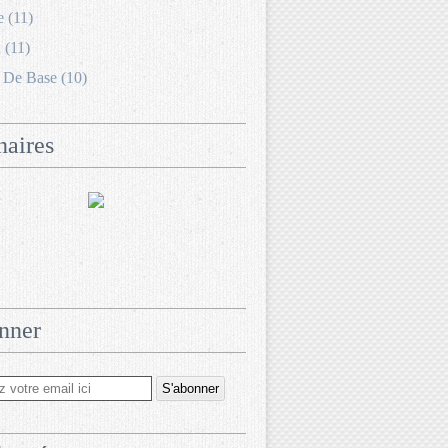
e (11)
 (11)
 De Base (10)
naires
nner