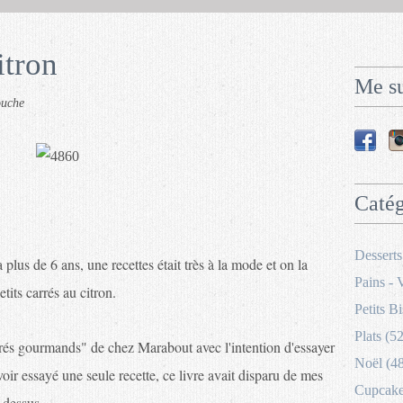
itron
Me su
ouche
Catég
Desserts
lus de 6 ans, une recettes était très à la mode et on la
Pains - 
tits carrés au citron.
Petits Bi
Plats (52
rrés gourmands" de chez Marabout avec l'intention d'essayer
Noël (4
voir essayé une seule recette, ce livre avait disparu de mes
Cupcakes
 dessus.