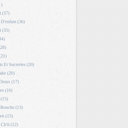
1)
 (37)
D'enfant (36)
 (35)
34)
(28)
(21)
s Et Sucreries (20)
ake (20)
Choux (17)
es (16)
 (15)
Bouche (13)
en (13)
 Ch'ti (12)