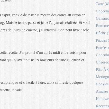
Tarte (4
Chocolat
esprit, l'envie de tester la recette des carrés au citron en
Gâteaux 
log. Mais le temps passa et je ne l'ai jamais réalisée. Et voilà
Entremet
gères de livres de cuisine, j'ai retrouvé mon petit livre caché
Bûche (
Pâques 
Entrées 
r cette recette. J'ai profité d'un après-midi entre voisin pour
Chocolat
hant qu'il y avait plusieurs amateurs de tarte au citron et
Cheesec
Pâte À 
Meringu
st pratique et si facile à faire, alors si il reste quelques
Cookies
ecette, la voici.
Amuses 
Hallowe
Recettes