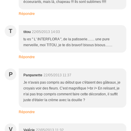
écoeurants, mais là, chapeau !!! Ils sont sublimes !!!!!
Répondre
T
titou
22/05/2013 14:03
tu es " L' INTERFLORA ", de la patisserie........ une pure
merveille, moi TITOU, je te dis bravo!! bisous bisous........
Répondre
P
Panpanette
22/05/2013 11:37
Je n'avais pas compris au début que c'étaient des gâteaux, je
croyais voir des fleurs. C'est magnifique !<br /> En relisant, je
n'ai pas trop compris comment faire cette décoration, il suffit
juste d'étaler la crème avec la douille ?
Répondre
V
Valérie
22/05/2013 11:32