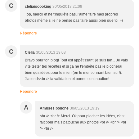
C
cleliaiscooking
30/05/2013 21:09
Top, merci! et ne t'inquiète pas, j'aime faire mes propres
photos même si je ne pense pas faire aussi bien que toi ;-)
Répondre
C
Clelia
30/05/2013 19:08
Bravo pour ton blog! Tout est appétissant, je suis fan... Je vais
vite tester tes recettes et si ça ne t'embête pas je piocherai
bien qqs idées pour le mien (en te mentionnant bien sûr!).
J'attends<br /> ta validation et bonne continuation!
Répondre
A
Amuses bouche
30/05/2013 19:19
<br /> <br /> Merci. Ok pour piocher les idées, c'est
fait pour mais patouche aux photos <br /> <br /> <br
/> <br />