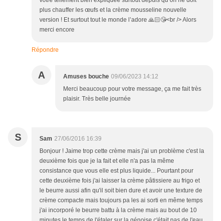
vôtre tellement bien expliquée surtout depuis qu’on ne doit
plus chauffer les œufs et la crème mousseline nouvelle
version ! Et surtout tout le monde l’adore 🙏🏻😘<br /> Alors
merci encore
Répondre
A
Amuses bouche
09/06/2023 14:12
Merci beaucoup pour votre message, ça me fait très
plaisir. Très belle journée
S
Sam
27/06/2016 16:39
Bonjour ! Jaime trop cette crème mais j'ai un problème c'est la
deuxième fois que je la fait et elle n'a pas la même
consistance que vous elle est plus liquide... Pourtant pour
cette deuxième fois j'ai laisser la crème pâtissiere au frigo et
le beurre aussi afin qu'il soit bien dure et avoir une texture de
crème compacte mais toujours pa les ai sorti en même temps
j'ai incorporé le beurre battu à la crème mais au bout de 10
minutes le temps de l'étaler sur la génoise c'était pas de l'eau