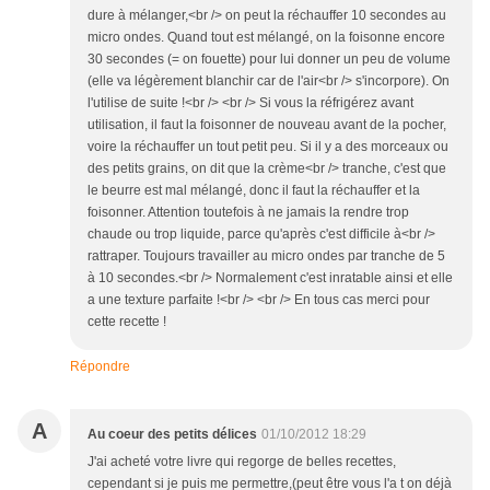
dure à mélanger,<br /> on peut la réchauffer 10 secondes au
micro ondes. Quand tout est mélangé, on la foisonne encore
30 secondes (= on fouette) pour lui donner un peu de volume
(elle va légèrement blanchir car de l'air<br /> s'incorpore). On
l'utilise de suite !<br /> <br /> Si vous la réfrigérez avant
utilisation, il faut la foisonner de nouveau avant de la pocher,
voire la réchauffer un tout petit peu. Si il y a des morceaux ou
des petits grains, on dit que la crème<br /> tranche, c'est que
le beurre est mal mélangé, donc il faut la réchauffer et la
foisonner. Attention toutefois à ne jamais la rendre trop
chaude ou trop liquide, parce qu'après c'est difficile à<br />
rattraper. Toujours travailler au micro ondes par tranche de 5
à 10 secondes.<br /> Normalement c'est inratable ainsi et elle
a une texture parfaite !<br /> <br /> En tous cas merci pour
cette recette !
Répondre
A
Au coeur des petits délices
01/10/2012 18:29
J'ai acheté votre livre qui regorge de belles recettes,
cependant si je puis me permettre,(peut être vous l'a t on déjà