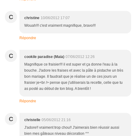
C
christine
10/06/2012 17:07
Wouah!!! c'est vraiment magnifique, bravo!!!
Répondre
C
cookile paradise (Maïa)
07/06/2012 12:26
Magnifique ce fraisier!!! il est super et ça donne l'eau à la
bouche. J'adore les fraises et avec la pâte à pistache un très
bon mariage. Il faudrait que je réalise un de ces jours un
fraisier je<br /> pense que j'utiliserais ta recette, celle que tu
as posté au début de ton blog. A bientôt !
Répondre
C
christelle
05/06/2012 21:16
J'adore!! vraiment trop chou!! J'aimerais bien réussir aussi
bien mes gâteaux niveau décoration ^^