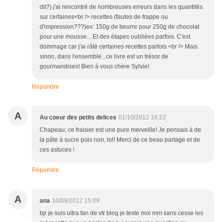
dit?) j'ai rencontré de nombreuses erreurs dans les quantités
sur certaines<br /> recettes (fautes de frappe ou
d'impression???)ex: 150g de beurre pour 250g de chocolat
pour une mousse... Et des étapes oubliées parfois. C'est
dommage car j'ai râté certaines recettes parfois.<br /> Mais
sinon, dans l'ensemble , ce livre est un trésor de
gourmandises! Bien à vous chère Sylvie!
Répondre
A
Au coeur des petits delices
01/10/2012 18:22
Chapeau, ce fraisier est une pure merveille! Je pensais à de
la pâte à sucre puis non, lol! Merci de ce beau partage et de
ces astuces !
Répondre
A
ana
10/09/2012 15:09
bjr je suis ultra fan de vtr blog je teste moi mm sans cesse les