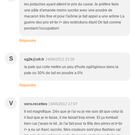
les pistaches ayant atteint le prix du caviar Je préfère faire
une pâte d'amande moins sucrée avec une poudre de
macaron très fine et pour l'arôme je fait appel a une arôme La
guerre des prix et<br /> des restrictions étant On fait comme
pendant l'occupation!
Répondre
S
sg2k@sfr.fr
24/06/2012 23:26
la pate qui colle mettre un peu d'huile ogéligineux dans la
pate ou 30% de lait en poudre a 0%
Répondre
V
vero.recettes
19/06/2012 17:07
Il est magnifique. Dès que je l'ai vu je me suis dit que celui là
il faut que je le fasse, il me faisait trop envie. Et ça tombait
bien car j'avais le kit. Je l'ai fait pour la fête des pères et il<br
/> a eu un franc succès. Mes couleurs sont plus flashies car