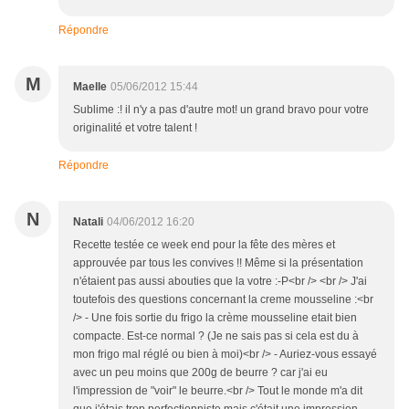
Répondre
M
Maelle
05/06/2012 15:44
Sublime :! il n'y a pas d'autre mot! un grand bravo pour votre
originalité et votre talent !
Répondre
N
Natali
04/06/2012 16:20
Recette testée ce week end pour la fête des mères et
approuvée par tous les convives !! Même si la présentation
n'étaient pas aussi abouties que la votre :-P<br /> <br /> J'ai
toutefois des questions concernant la creme mousseline :<br
/> - Une fois sortie du frigo la crème mousseline etait bien
compacte. Est-ce normal ? (Je ne sais pas si cela est du à
mon frigo mal réglé ou bien à moi)<br /> - Auriez-vous essayé
avec un peu moins que 200g de beurre ? car j'ai eu
l'impression de "voir" le beurre.<br /> Tout le monde m'a dit