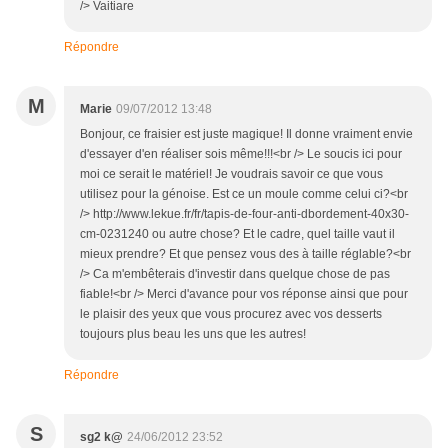
/> Vaitiare
Répondre
M
Marie
09/07/2012 13:48
Bonjour, ce fraisier est juste magique! Il donne vraiment envie
d'essayer d'en réaliser sois même!!!<br /> Le soucis ici pour
moi ce serait le matériel! Je voudrais savoir ce que vous
utilisez pour la génoise. Est ce un moule comme celui ci?<br
/> http://www.lekue.fr/fr/tapis-de-four-anti-dbordement-40x30-
cm-0231240 ou autre chose? Et le cadre, quel taille vaut il
mieux prendre? Et que pensez vous des à taille réglable?<br
/> Ca m'embêterais d'investir dans quelque chose de pas
fiable!<br /> Merci d'avance pour vos réponse ainsi que pour
le plaisir des yeux que vous procurez avec vos desserts
toujours plus beau les uns que les autres!
Répondre
S
sg2 k@
24/06/2012 23:52