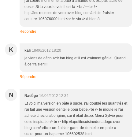
j'ai coloré moi même la pate d'amande et c'est pas facile de
doser. Si tu veux le voir il est là :<br /> <br />
http://les.recettes.de.vero.over-blog.com/article-fraisier-
couture-106976000.html<br /> <br /> à bientôt
Répondre
K
kali
18/06/2012 18:20
je viens de découvrir ton blog et il est vraiment génial. Quand
à ce fraisier!!!!!
Répondre
N
Nadège
16/06/2012 12:34
Et voici ma version en pâte à sucre. j'ai doublé les quantités et
j'ai fait une version dentelle pour bébé.<br /> le moule je l'ai
acheté chez craft origine, car il était dispo. Merci Sylvie pour
cette inspiration!<br /> http://lapetitecuisinedenadege.over-
blog.com/article-un-fraisier-garni-de-dentelle-en-pate-a-
sucre-pour-un-bapteme-106692538.html