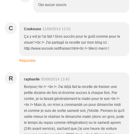
Oui aucun soucis
C
Cookeuse
11/08/2014 12:01
Ça y est je l'ai fait ! Gros succès pour le goût comme pour le
visuel !<br /> J'ai partagé la recette sur mon blog ici :
http://www.socook.net/fraisier.html<br /> Merci merci !
Répondre
R
raphaelle
05/06/2014 13:42
Bonjour,<br /> <br /> J'ai déjà fait ta recette de fraisier une
petite dizaine de fois et énorme succes à chaque fois. Par
contre, je la faisait généralement le matin pour le soir.<br />
<br /> Mais là, on m'en a commandé un pour dimanche midi
et comme je suis de sortie samedi soir, j'hésite. Penses-tu qu'il
vaille mieux le réaliser le dimanche matin (donc en gros, juste
le temps du repas comme réfrigération) ou le samedi aprem
(24h avant service), sachant que j'ai une heure de voiture