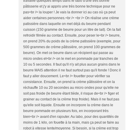
travaillé quelques temps dans le labo d'une très bonne
pâtisserie et j'y ai appris une très bonne technique pour ne
pas<br /> la louper ! Je vais la donner ici au cas où ça peut
aider certaines personnes.<br /> <br /> On réalise une crème
patissière dans laquelle on met déjà du beurre pendant
cuisson (150 gramme de beurre pour un litre de lait). On la fait
refroidir filmée au contact. Ensuite, pour peser le<br /> beurre,
on prend 20% du poids de la crème patissière (exemple, pour
500 grammes de crème pâtissière, on prend 100 grammes de
beurre). On met ce beurre dans un récipient qui passe au
micro ondes et<br /> on le met en pommade par tranches de
10 ou 5 secondes. Il faut qu'il n'y ait plus aucun grains dans le
beurre MAIS attention il ne faut surtout pas qu'il fonde ! Donc il
faut y aller doucement. Le<br /> fouetter pour vérifier sa
consistance. Ensuite, on prend la crème pâtissière et on la
réchauffe 10 ou 20 secondes au micro ondes pour qu'elle ne
soit pas froide (le beurre étant tiède, il risque de<br /> figer et
grainer au contact de la crème trop froide). Mais il ne faut pas
qu'elle soit liquide. Ensuite on incorpore la crème dans le
beurre pommade en plusieurs fois, en incorporant très
bien<br /> avant d'en rajouter. Au labo, pour des quantités de
moins de 1 kilo, on fouette à la main, mais ça peut se faire au
robot à vitesse lente/moyenne. Si besoin, si la crème est trop