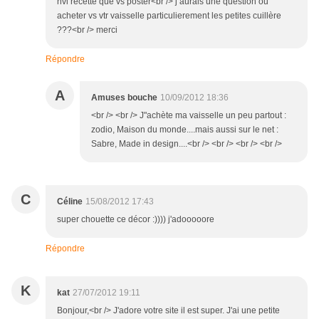
nvl recette que vs poster<br /> j aurais une question ou
acheter vs vtr vaisselle particulierement les petites cuillère
???<br /> merci
Répondre
A
Amuses bouche
10/09/2012 18:36
<br /> <br /> J"achète ma vaisselle un peu partout :
zodio, Maison du monde....mais aussi sur le net :
Sabre, Made in design....<br /> <br /> <br /> <br />
C
Céline
15/08/2012 17:43
super chouette ce décor :)))) j'adooooore
Répondre
K
kat
27/07/2012 19:11
Bonjour,<br /> J'adore votre site il est super. J'ai une petite