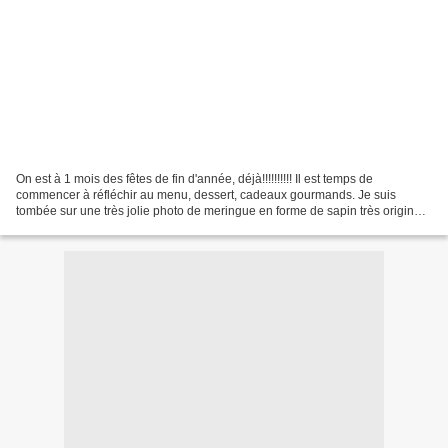
On est à 1 mois des fêtes de fin d'année, déjà!!!!!!!!!! Il est temps de
commencer à réfléchir au menu, dessert, cadeaux gourmands. Je suis
tombée sur une très jolie photo de meringue en forme de sapin très originale
sur Pinterest et je suis arrivée ICI.ong>...