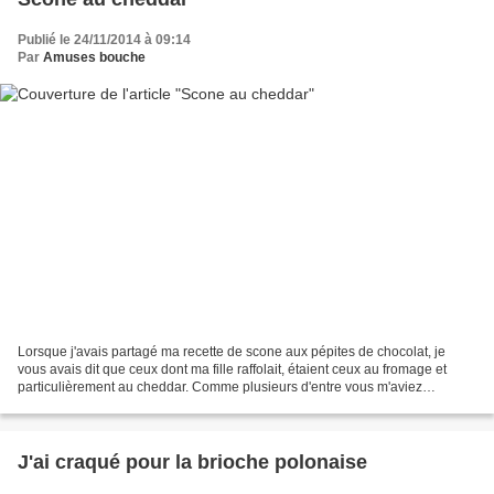
Publié le 24/11/2014 à 09:14
Par
Amuses bouche
Lorsque j'avais partagé ma recette de scone aux pépites de chocolat, je
vous avais dit que ceux dont ma fille raffolait, étaient ceux au fromage et
particulièrement au cheddar. Comme plusieurs d'entre vous m'aviez
demandé la recette la voici. Mais alors...
J'ai craqué pour la brioche polonaise