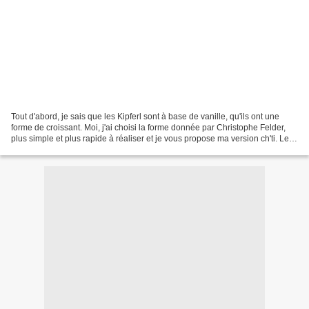
Tout d'abord, je sais que les Kipferl sont à base de vanille, qu'ils ont une
forme de croissant. Moi, j'ai choisi la forme donnée par Christophe Felder,
plus simple et plus rapide à réaliser et je vous propose ma version ch'ti. Les
mois de novembre et...