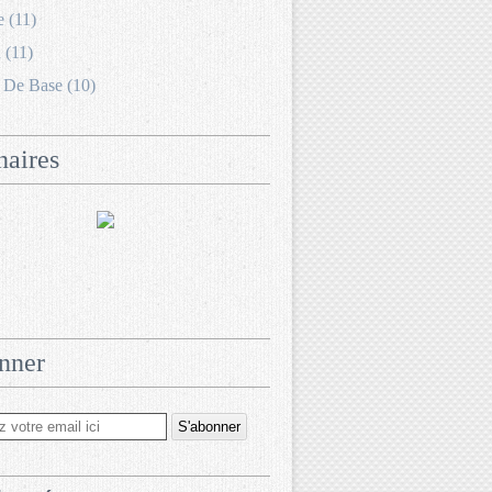
e (11)
 (11)
 De Base (10)
naires
nner