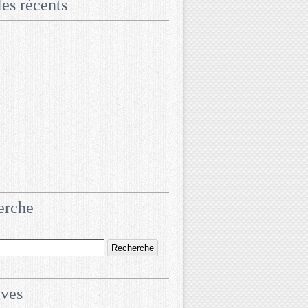
les récents
erche
ives