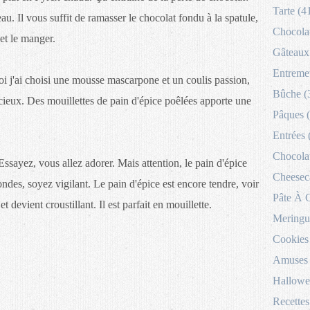
Tarte (4
u. Il vous suffit de ramasser le chocolat fondu à la spatule,
Chocolat
 et le manger.
Gâteaux 
Entremet
moi j'ai choisi une mousse mascarpone et un coulis passion,
Bûche (
icieux. Des mouillettes de pain d'épice poêlées apporte une
Pâques 
Entrées 
Chocolat
ssayez, vous allez adorer. Mais attention, le pain d'épice
Cheesec
des, soyez vigilant. Le pain d'épice est encore tendre, voir
Pâte À 
et devient croustillant. Il est parfait en mouillette.
Meringu
Cookies
Amuses 
Hallowe
Recettes