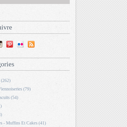
ivre
ories
 (262)
Viennoiseries (79)
scuits (54)
)
8)
 - Muffins Et Cakes (41)