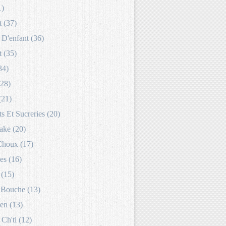
1)
 (37)
D'enfant (36)
 (35)
34)
(28)
(21)
s Et Sucreries (20)
ake (20)
Choux (17)
es (16)
 (15)
Bouche (13)
en (13)
 Ch'ti (12)