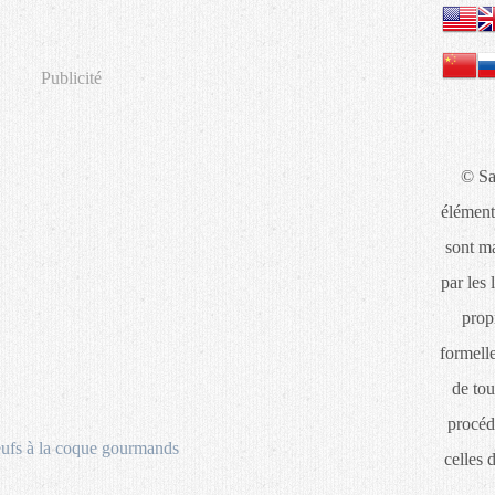
Publicité
© Sa
élément
sont ma
par les 
propr
formelle
de tou
procéd
celles 