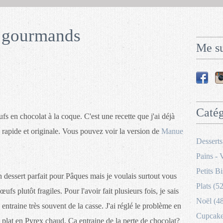
e gourmands
Me su
Catég
s en chocolat à la coque. C'est une recette que j'ai déjà
le, rapide et originale. Vous pouvez voir la version de
Manue
Desserts
Pains - 
Petits Bi
n dessert parfait pour Pâques mais je voulais surtout vous
Plats (52
fs plutôt fragiles. Pour l'avoir fait plusieurs fois, je sais
Noël (4
entraine très souvent de la casse. J'ai réglé le problème en
Cupcakes
n plat en Pyrex chaud. Ça entraine de la perte de chocolat?