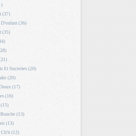
1)
 (37)
D'enfant (36)
 (35)
34)
(28)
(21)
s Et Sucreries (20)
ake (20)
Choux (17)
es (16)
 (15)
Bouche (13)
en (13)
 Ch'ti (12)