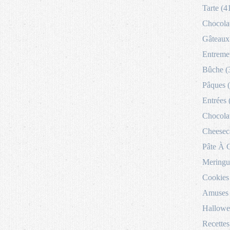
Tarte (4
Chocolat
Gâteaux 
Entremet
Bûche (
Pâques 
Entrées 
Chocolat
Cheesec
Pâte À 
Meringu
Cookies
Amuses 
Hallowe
Recettes