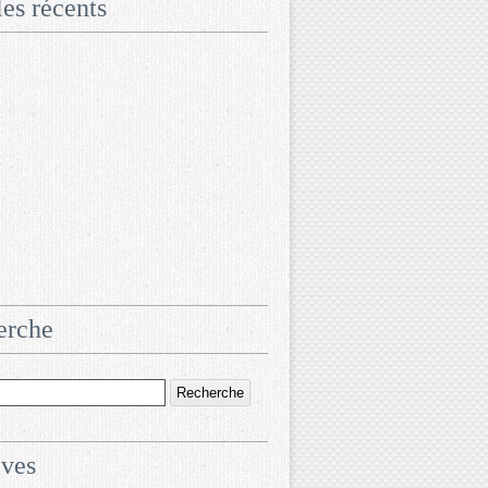
les récents
erche
ives