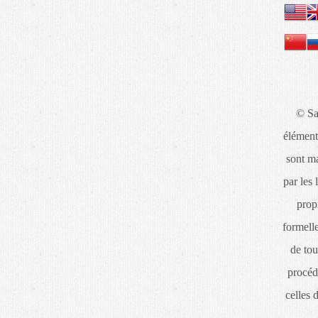
© Sa
élément
sont ma
par les 
propr
formelle
de tou
procéd
celles 