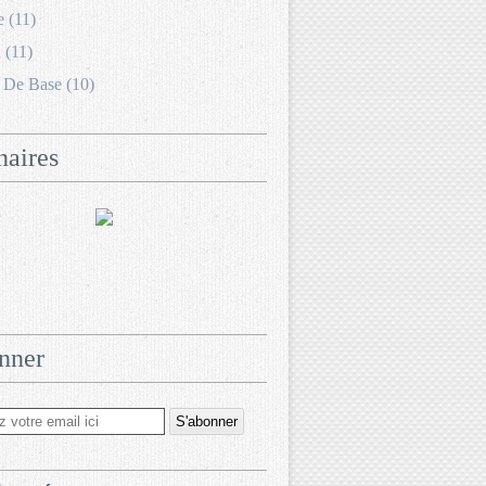
e (11)
 (11)
 De Base (10)
naires
nner