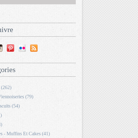
ivre
ories
 (262)
Viennoiseries (79)
scuits (54)
)
8)
 - Muffins Et Cakes (41)