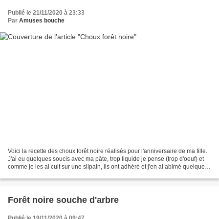
Publié le 21/11/2020 à 23:33
Par
Amuses bouche
Voici la recette des choux forêt noire réalisés pour l'anniversaire de ma fille.
J'ai eu quelques soucis avec ma pâte, trop liquide je pense (trop d'oeuf) et
comme je les ai cuit sur une silpain, ils ont adhéré et j'en ai abimé quelques
uns dans le fond....
Forêt noire souche d'arbre
Publié le 19/11/2020 à 09:47