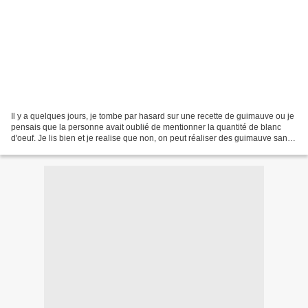
Il y a quelques jours, je tombe par hasard sur une recette de guimauve ou je
pensais que la personne avait oublié de mentionner la quantité de blanc
d'oeuf. Je lis bien et je realise que non, on peut réaliser des guimauve sans
oeuf, des guimauves confiseurs...