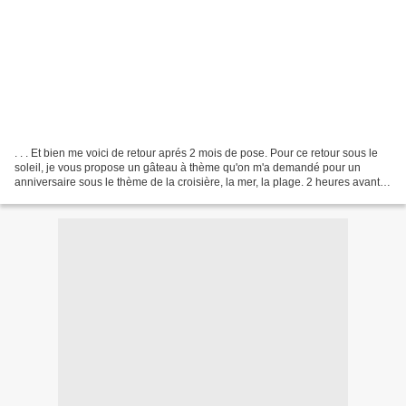
. . . Et bien me voici de retour aprés 2 mois de pose. Pour ce retour sous le
soleil, je vous propose un gâteau à thème qu'on m'a demandé pour un
anniversaire sous le thème de la croisière, la mer, la plage. 2 heures avant
de m'y atteler, je ne savais...