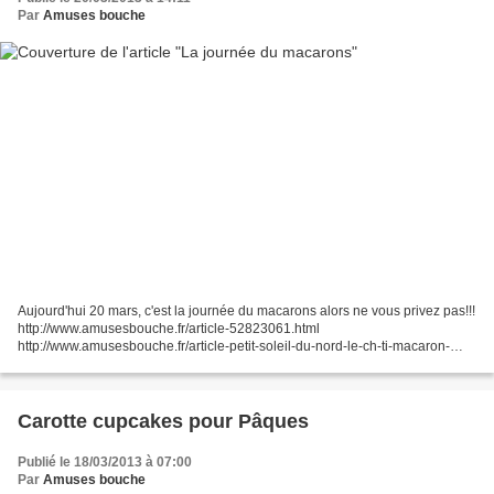
Par
Amuses bouche
Aujourd'hui 20 mars, c'est la journée du macarons alors ne vous privez pas!!!
http://www.amusesbouche.fr/article-52823061.html
http://www.amusesbouche.fr/article-petit-soleil-du-nord-le-ch-ti-macaron-
66539307.html http://www.amusesbouche.fr/article-5...
Carotte cupcakes pour Pâques
Publié le 18/03/2013 à 07:00
Par
Amuses bouche