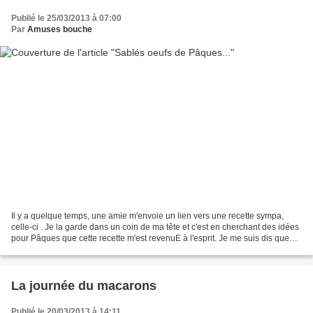
Publié le 25/03/2013 à 07:00
Par
Amuses bouche
Il y a quelque temps, une amie m'envoie un lien vers une recette sympa,
celle-ci . Je la garde dans un coin de ma tête et c'est en cherchant des idées
pour Pâques que cette recette m'est revenuE à l'esprit. Je me suis dis que
j'allais réaliser, des sablés...
La journée du macarons
Publié le 20/03/2013 à 14:11