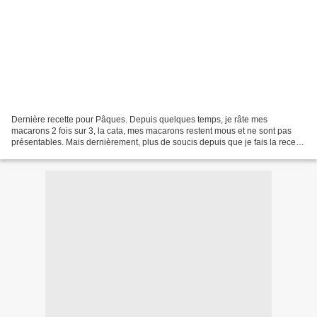
Dernière recette pour Pâques. Depuis quelques temps, je râte mes
macarons 2 fois sur 3, la cata, mes macarons restent mous et ne sont pas
présentables. Mais dernièrement, plus de soucis depuis que je fais la recette
d'Aude. La recette est la même, c'est...