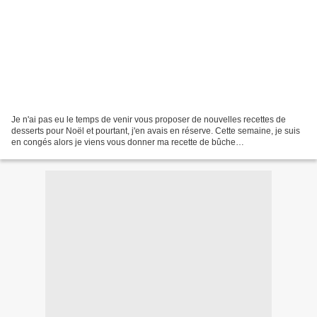
Je n'ai pas eu le temps de venir vous proposer de nouvelles recettes de
desserts pour Noël et pourtant, j'en avais en réserve. Cette semaine, je suis
en congés alors je viens vous donner ma recette de bûche
chocolat/framboise réalisé 2 fois avec toujours...