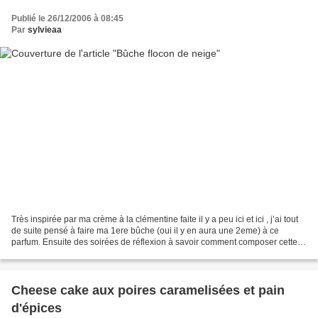
Publié le 26/12/2006 à 08:45
Par
sylvieaa
Très inspirée par ma crème à la clémentine faite il y a peu ici et ici , j’ai tout
de suite pensé à faire ma 1ere bûche (oui il y en aura une 2eme) à ce
parfum. Ensuite des soirées de réflexion à savoir comment composer cette
bûche. De la vanille comme...
Cheese cake aux poires caramelisées et pain
d'épices