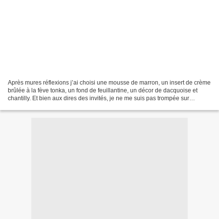
Après mures réflexions j’ai choisi une mousse de marron, un insert de crème
brûlée à la fève tonka, un fond de feuillantine, un décor de dacquoise et
chantilly. Et bien aux dires des invités, je ne me suis pas trompée sur
l’association des parfums, arômes...