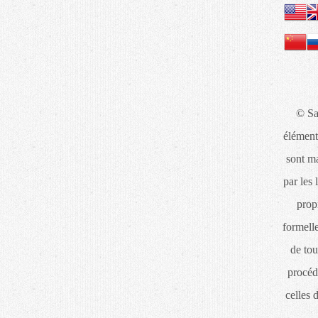
© Sa
élément
sont ma
par les 
propr
formelle
de tou
procéd
celles 