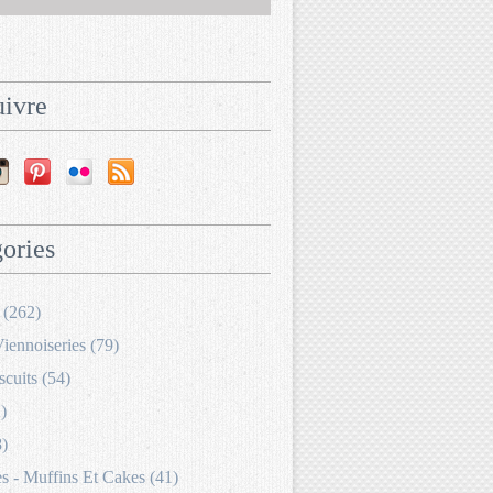
ivre
ories
 (262)
Viennoiseries (79)
scuits (54)
)
8)
 - Muffins Et Cakes (41)