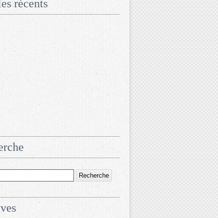
les récents
erche
ives