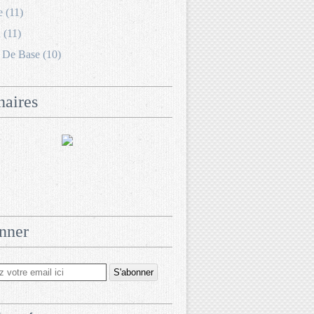
e (11)
 (11)
 De Base (10)
naires
nner