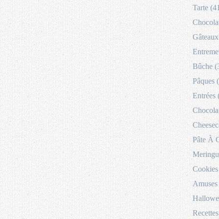
Tarte (4
Chocolat
Gâteaux 
Entremet
Bûche (
Pâques 
Entrées 
Chocolat
Cheesec
Pâte À 
Meringu
Cookies
Amuses 
Hallowe
Recettes