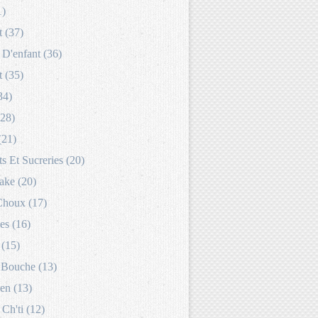
1)
 (37)
D'enfant (36)
 (35)
34)
(28)
(21)
s Et Sucreries (20)
ake (20)
Choux (17)
es (16)
 (15)
Bouche (13)
en (13)
 Ch'ti (12)