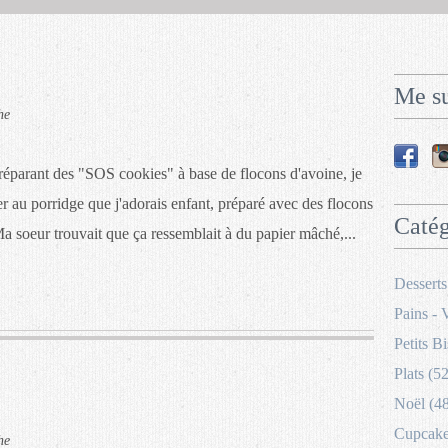
Me su
he
réparant des "SOS cookies" à base de flocons d'avoine, je
r au porridge que j'adorais enfant, préparé avec des flocons
Catég
a soeur trouvait que ça ressemblait à du papier mâché,...
Desserts
Pains - 
Petits Bi
Plats (52
Noël (4
Cupcakes
he