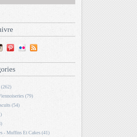
ivre
ories
 (262)
Viennoiseries (79)
scuits (54)
)
8)
 - Muffins Et Cakes (41)