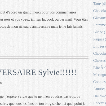
Tarte (4
Chocolat
 tout d'abord un grand merci pour vos commentaires
Gâteaux 
sages et vos voeux ici, sur facbook ou par mail. Vous êtes
Entremet
hotos de mon gâteau d'anniversaire mais je ne fais jamais
Bûche (
Pâques 
Entrées 
Chocolat
Cheesec
Pâte À 
RSAIRE Sylvie!!!!!!
Meringu
Cookies
he
Amuses 
Hallowe
ge, j'espère Sylvie que tu ne m'en voudras pas trop. Je
Recettes
aire, que tous les fans de ton blog sachent à quel point je