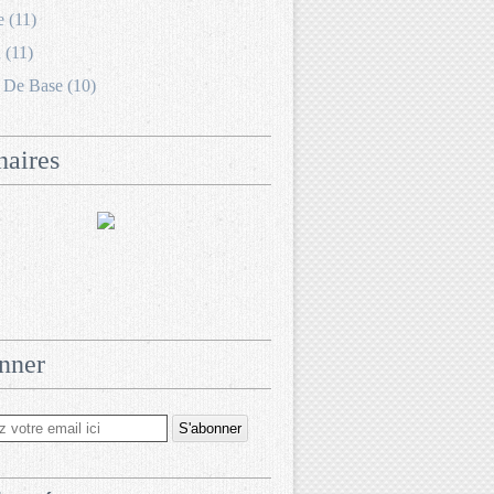
e (11)
 (11)
 De Base (10)
naires
nner