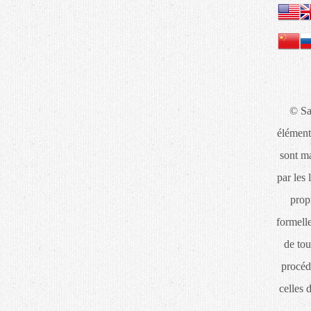
© Sa
élément
sont ma
par les 
propr
formelle
de tou
procéd
celles 