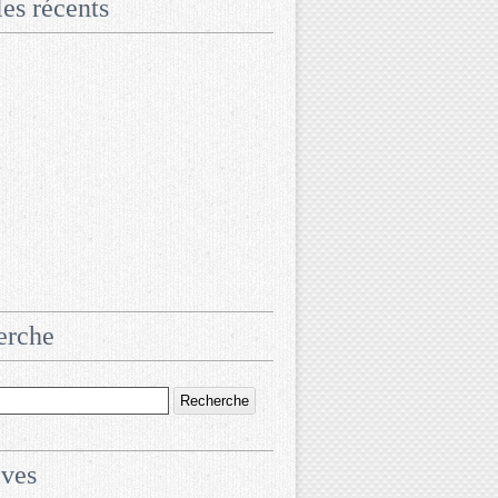
les récents
erche
ives