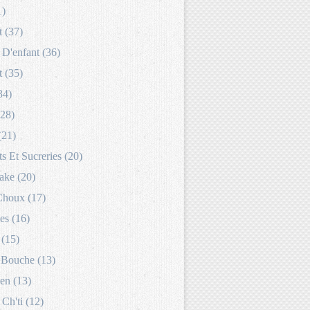
1)
 (37)
D'enfant (36)
 (35)
34)
(28)
(21)
s Et Sucreries (20)
ake (20)
Choux (17)
es (16)
 (15)
Bouche (13)
en (13)
 Ch'ti (12)