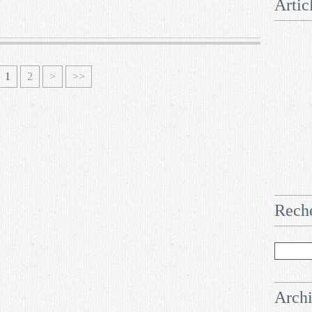
Artic
1
2
>
>>
Rech
Arch