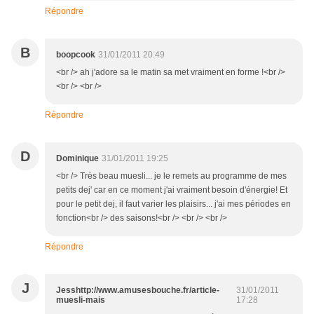
Répondre
B
boopcook
31/01/2011 20:49
<br /> ah j'adore sa le matin sa met vraiment en forme !<br />
<br /> <br />
Répondre
D
Dominique
31/01/2011 19:25
<br /> Très beau muesli... je le remets au programme de mes
petits dej' car en ce moment j'ai vraiment besoin d'énergie! Et
pour le petit dej, il faut varier les plaisirs... j'ai mes périodes en
fonction<br /> des saisons!<br /> <br /> <br />
Répondre
J
Jesshttp://www.amusesbouche.fr/article-
31/01/2011
muesli-mais
17:28