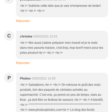
<br /> Sublime cette idée que je vais m'empresser de tester!
<br /> <br /> <br />
Répondre
C
christine
03/02/2011 22:54
<br /> Moi aussi j'adore préparer mon muesli et je le mets
dans mes yaourts maison, c'est trop, trop bon!!! merci pour tes
jolies photos!<br /> <br /> <br />
Répondre
P
Phobos
03/02/2011 14:59
<br /> Salutations,<br /> <br /> On retrouve le goût des vrais
produits, loin des paquets de céréales achetés au
supermarché. C'est vrai, ça prend un peu de temps, mais au
final...ça doit être un festival de saveurs.<br /> <br /> A bientôt,
<br /> **********************************************************
<br /> www.phobosphotos.com<br /> Le blog des fonds