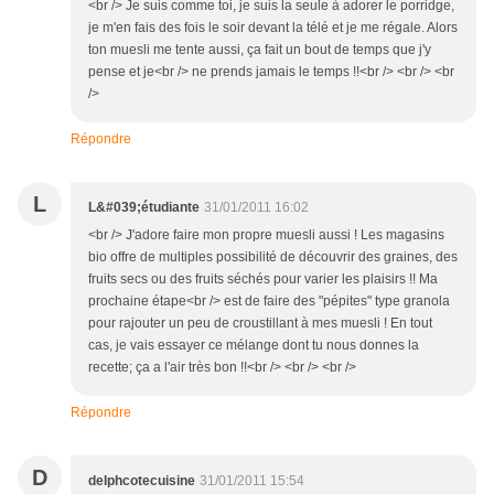
<br /> Je suis comme toi, je suis la seule à adorer le porridge,
je m'en fais des fois le soir devant la télé et je me régale. Alors
ton muesli me tente aussi, ça fait un bout de temps que j'y
pense et je<br /> ne prends jamais le temps !!<br /> <br /> <br
/>
Répondre
L
L&#039;étudiante
31/01/2011 16:02
<br /> J'adore faire mon propre muesli aussi ! Les magasins
bio offre de multiples possibilité de découvrir des graines, des
fruits secs ou des fruits séchés pour varier les plaisirs !! Ma
prochaine étape<br /> est de faire des "pépites" type granola
pour rajouter un peu de croustillant à mes muesli ! En tout
cas, je vais essayer ce mélange dont tu nous donnes la
recette; ça a l'air très bon !!<br /> <br /> <br />
Répondre
D
delphcotecuisine
31/01/2011 15:54