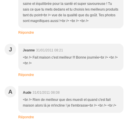
saine et équilibrée pour la santé et super savoureuse ! Tu
sais ce que tu mets dedans et tu choisis les meilleurs produits
tant du point<br /> vue de la qualité que du goût. Tes photos
sont magnifiques aussi !<br /> <br /> <br />
Répondre
J
Jeanne
31/01/2011 08:21
<br /> Fait maison c'est meilleur !!! Bonne journée<br /> <br />
<br />
Répondre
A
Aude
31/01/2011 08:08
<br /> Rien de meilleur que des muesli et quand c'est fait
maison alors là je m'incline ! je t'embrasse<br /> <br /> <br />
Répondre