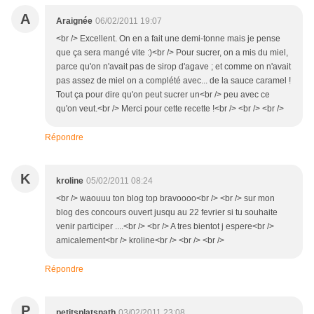
A
Araignée
06/02/2011 19:07
<br /> Excellent. On en a fait une demi-tonne mais je pense
que ça sera mangé vite :)<br /> Pour sucrer, on a mis du miel,
parce qu'on n'avait pas de sirop d'agave ; et comme on n'avait
pas assez de miel on a complété avec... de la sauce caramel !
Tout ça pour dire qu'on peut sucrer un<br /> peu avec ce
qu'on veut.<br /> Merci pour cette recette !<br /> <br /> <br />
Répondre
K
kroline
05/02/2011 08:24
<br /> waouuu ton blog top bravoooo<br /> <br /> sur mon
blog des concours ouvert jusqu au 22 fevrier si tu souhaite
venir participer ....<br /> <br /> A tres bientot j espere<br />
amicalement<br /> kroline<br /> <br /> <br />
Répondre
P
petitsplatsnath
03/02/2011 23:08