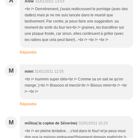
A
Anne
31/01/2011 13:03
<br /> Dernièrement, j'avais redécouvert le porridge (avec des
dattes) mais je ne me suis lancée dans le muesli que
tardivement. Par contre, je peux faire une suggestion: au
moment de sortir du four les<br /> graines, les transférer sur
une plaque froide, car sinon, elles continuent à griller (avec
les ratées que cela peut faire!)...<br /> <br /> <br />
Répondre
M
mimi
31/01/2011 12:55
<br /> hummm super idée<br /> Comme sa on sait se qu'on
mange ;)<br /> Bravooo et merciii<br /> Bisous mimi<br /> <br
/> <br />
Répondre
M
mélisa( la copine de Séverine)
31/01/2011 10:23
<br /> en pleine tentative.....c'est dans le four! et je peux vous
dire que la maison embaume!!!!vivement demain matin!<br />