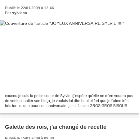
Publié le 22/01/2009 à 12:46
Par
sylvieaa
coucou je suis la petite soeur de Sylvie, (j'espère qu'elle ne m'en voudra pas
de venir squatter son blog), je voulais lui dire haut et fort que je l'aime très
très fort, et que pour son anniversaire je lui fais de GROS GROS BISOUS
passe une bonne journée....
Galette des rois, j'ai changé de recette
Publié le 15/01/2009 à 09:00