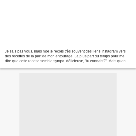
Je sais pas vous, mais moi je reçois très souvent des liens Instagram vers
des recettes de la part de mon entourage. La plus part du temps pour me
dire que cette recette semble sympa, délicieuse, "tu connais?". Mais quand
c'est ma fille (et 8 fois sur...