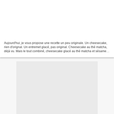
Aujourd'hui, je vous propose une recette un peu originale. Un cheesecake,
rien d'orignal. Un entremet glacé, pas original. Cheesecake au thé matcha,
déjà vu. Mais le tout combiné, cheesecake glacé au thé matcha et sésame
noir, ça donne un dessert doux...