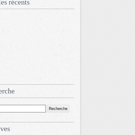
les récents
erche
ives