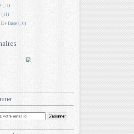
e (11)
 (11)
 De Base (10)
naires
nner