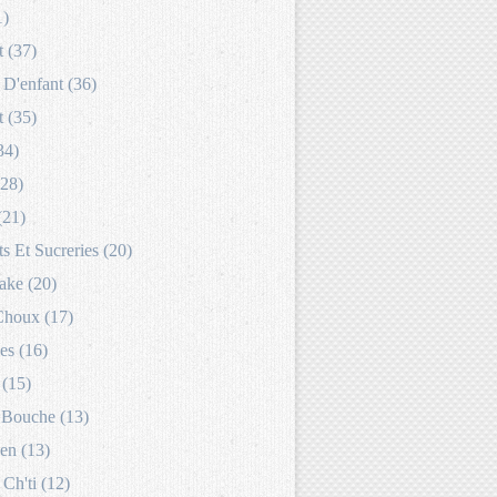
1)
 (37)
D'enfant (36)
 (35)
34)
(28)
(21)
s Et Sucreries (20)
ake (20)
Choux (17)
es (16)
 (15)
Bouche (13)
en (13)
 Ch'ti (12)