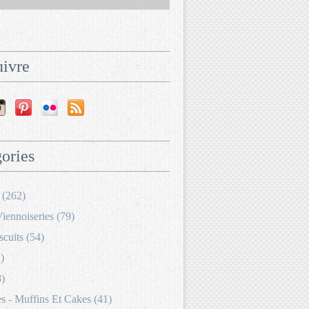
ivre
ories
 (262)
Viennoiseries (79)
scuits (54)
)
8)
 - Muffins Et Cakes (41)