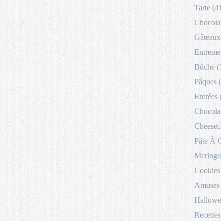
Tarte (4
Chocolat
Gâteaux 
Entremet
Bûche (
Pâques 
Entrées 
Chocolat
Cheesec
Pâte À 
Meringu
Cookies
Amuses 
Hallowe
Recettes