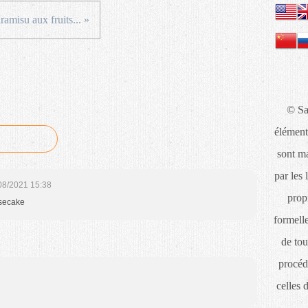
tiramisu aux fruits... »
© Sa
élément
sont ma
par les 
08/2021 15:38
propr
esecake
formelle
de tou
procéd
celles 