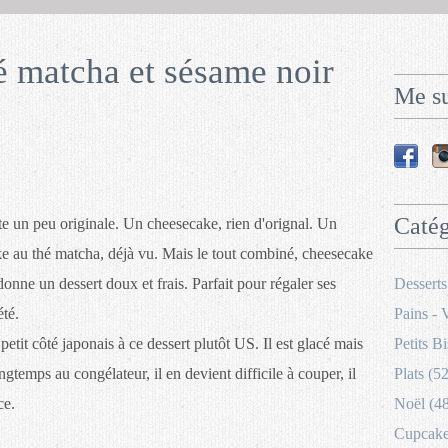
 matcha et sésame noir
Me su
Catég
te un peu originale. Un cheesecake, rien d'orignal. Un
ke au thé matcha, déjà vu. Mais le tout combiné, cheesecake
onne un dessert doux et frais. Parfait pour régaler ses
Desserts
été.
Pains - 
tit côté japonais à ce dessert plutôt US. Il est glacé mais
Petits Bi
ngtemps au congélateur, il en devient difficile à couper, il
Plats (52
ce.
Noël (4
Cupcakes