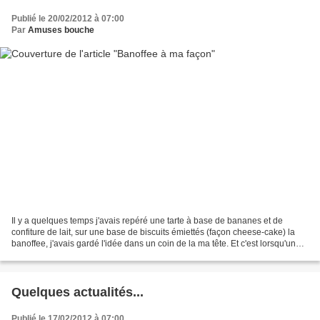
Publié le 20/02/2012 à 07:00
Par
Amuses bouche
Il y a quelques temps j'avais repéré une tarte à base de bananes et de
confiture de lait, sur une base de biscuits émiettés (façon cheese-cake) la
banoffee, j'avais gardé l'idée dans un coin de la ma tête. Et c'est lorsqu'une
amie est venue me demander...
Quelques actualités...
Publié le 17/02/2012 à 07:00