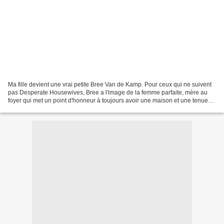
Ma fille devient une vrai petite Bree Van de Kamp. Pour ceux qui ne suivent
pas Desperate Housewives, Bree a l'image de la femme parfaite, mère au
foyer qui met un point d'honneur à toujours avoir une maison et une tenue
parfaite..... Bon c'est pas ce...