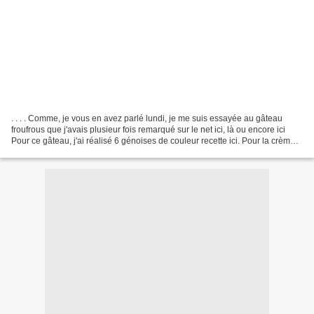
. . . . Comme, je vous en avez parlé lundi, je me suis essayée au gâteau
froufrous que j'avais plusieur fois remarqué sur le net ici, là ou encore ici
Pour ce gâteau, j'ai réalisé 6 génoises de couleur recette ici. Pour la crème
interieure et extérieure,...