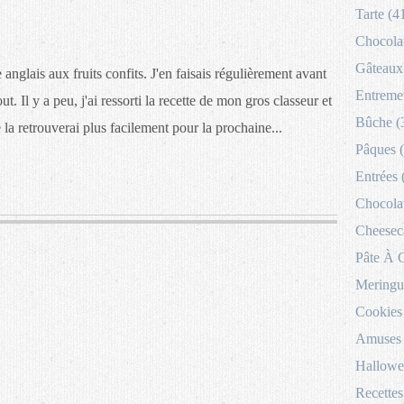
Tarte (4
Chocolat
Gâteaux 
ke anglais aux fruits confits. J'en faisais régulièrement avant
Entremet
ut. Il y a peu, j'ai ressorti la recette de mon gros classeur et
Bûche (
je la retrouverai plus facilement pour la prochaine...
Pâques 
Entrées 
Chocolat
Cheesec
Pâte À 
Meringu
Cookies
Amuses 
Hallowe
Recettes