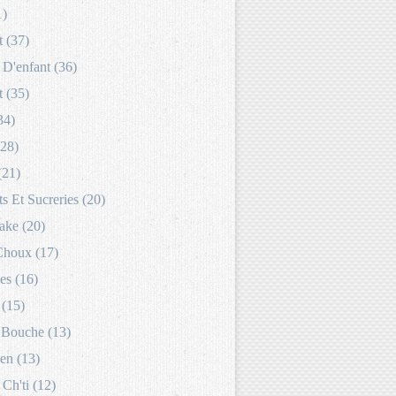
1)
 (37)
D'enfant (36)
 (35)
34)
(28)
(21)
s Et Sucreries (20)
ake (20)
Choux (17)
es (16)
 (15)
Bouche (13)
en (13)
 Ch'ti (12)