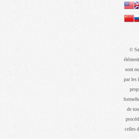
© Sa
élément
sont ma
par les 
propr
formelle
de tou
procéd
celles 