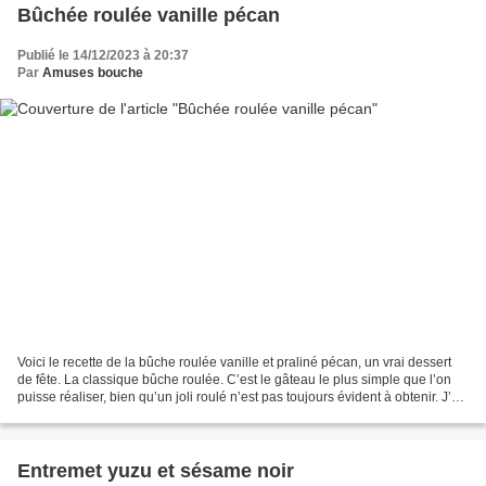
Bûchée roulée vanille pécan
Publié le 14/12/2023 à 20:37
Par
Amuses bouche
Voici le recette de la bûche roulée vanille et praliné pécan, un vrai dessert
de fête. La classique bûche roulée. C’est le gâteau le plus simple que l’on
puisse réaliser, bien qu’un joli roulé n’est pas toujours évident à obtenir. J’ai
été inspiré par...
Entremet yuzu et sésame noir