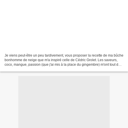
Je viens peut-être un peu tardivement, vous proposer la recette de ma bûche
bonhomme de neige que m'a inspiré celle de Cédric Grolet. Les saveurs,
coco, mangue, passion (que j'ai mis à la place du gingembre) m'ont tout de
suite attirées. De plus, un glaçage...