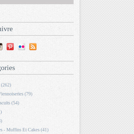
ivre
ories
 (262)
Viennoiseries (79)
scuits (54)
)
8)
 - Muffins Et Cakes (41)