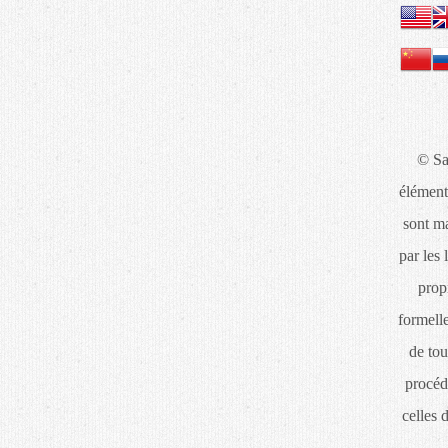
© Sa
élément
sont ma
par les 
propr
formelle
de tou
procéd
celles 