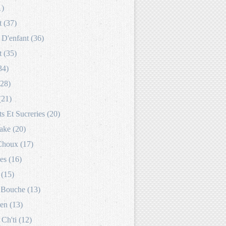
1)
 (37)
D'enfant (36)
 (35)
34)
(28)
(21)
s Et Sucreries (20)
ake (20)
Choux (17)
es (16)
 (15)
Bouche (13)
en (13)
 Ch'ti (12)