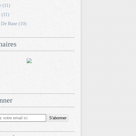
e (11)
 (11)
 De Base (10)
naires
nner