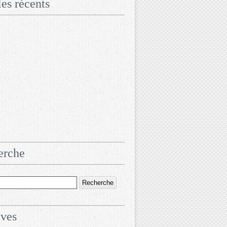
les récents
erche
ives