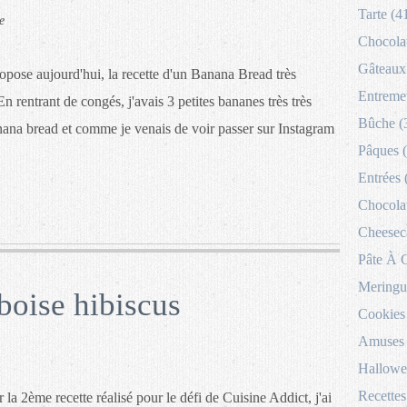
Tarte (4
e
Chocolat
Gâteaux 
opose aujourd'hui, la recette d'un Banana Bread très
Entremet
En rentrant de congés, j'avais 3 petites bananes très très
Bûche (
anana bread et comme je venais de voir passer sur Instagram
Pâques 
Entrées 
Chocolat
Cheesec
Pâte À 
Meringu
oise hibiscus
Cookies
Amuses 
Hallowe
Recettes
 la 2ème recette réalisé pour le défi de Cuisine Addict, j'ai