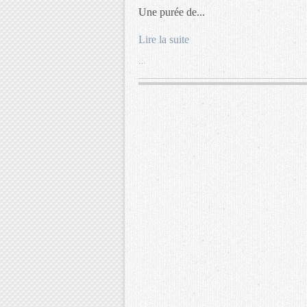
Une purée de...
Lire la suite
…