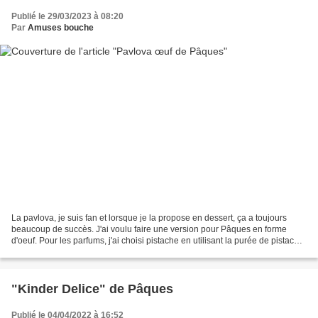
Publié le 29/03/2023 à 08:20
Par
Amuses bouche
La pavlova, je suis fan et lorsque je la propose en dessert, ça a toujours
beaucoup de succès. J'ai voulu faire une version pour Pâques en forme
d'oeuf. Pour les parfums, j'ai choisi pistache en utilisant la purée de pistache
de chez Koro et framboises....
"Kinder Delice" de Pâques
Publié le 04/04/2022 à 16:52