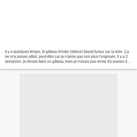
Il y a quelques temps, le gâteau Kinder (délice) faisait fureur sur la toile. Ça
ne m'a jamais attiré, peut-être car je n'aime pas non plus l'originale. Il y a 2
semaines, je devais faire un gâteau mais je n'avais pas envie d'y passer des
plombes. J'ai...