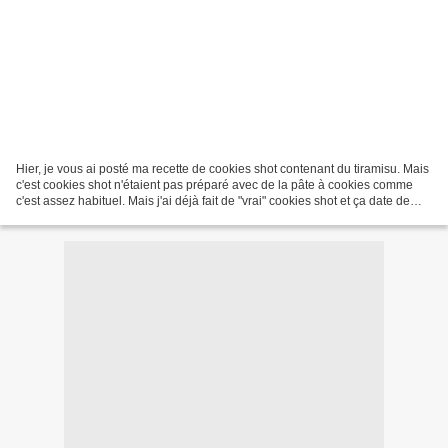
Hier, je vous ai posté ma recette de cookies shot contenant du tiramisu. Mais
c'est cookies shot n'étaient pas préparé avec de la pâte à cookies comme
c'est assez habituel. Mais j'ai déjà fait de "vrai" cookies shot et ça date de
2019. Donc comme certain...