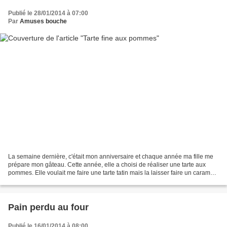
Publié le 28/01/2014 à 07:00
Par
Amuses bouche
La semaine dernière, c'était mon anniversaire et chaque année ma fille me
prépare mon gâteau. Cette année, elle a choisi de réaliser une tarte aux
pommes. Elle voulait me faire une tarte tatin mais la laisser faire un caramel
seule, m'a un peu fait peur....
Pain perdu au four
Publié le 16/01/2014 à 08:00