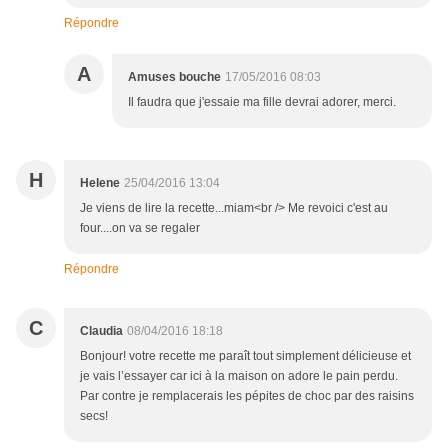
Répondre
A
Amuses bouche
17/05/2016 08:03
Il faudra que j'essaie ma fille devrai adorer, merci.
H
Helene
25/04/2016 13:04
Je viens de lire la recette...miam<br /> Me revoici c'est au
four....on va se regaler
Répondre
C
Claudia
08/04/2016 18:18
Bonjour! votre recette me paraît tout simplement délicieuse et
je vais l’essayer car ici à la maison on adore le pain perdu.
Par contre je remplacerais les pépites de choc par des raisins
secs!