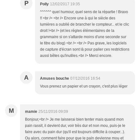
P
Polly
12/02/2017 19:35
^^^^^^ quel humour, quel sens de la répartie ! Bravo
!! <br /> <br /> Encore une à qui le siècle des
lumières a oublié de brancher le compteur... et le clic
droit !<br /> (et les règles élémentaires de la
grammaire si on s'attarde moins d'une seconde sur
le titre du blog) <br /> <br /> Pas grave, les logiciels
de capture d'écran sont là pour palier ces restrictions
aussi bêtes qu'inutiles.<br /> Merci encore.
A
Amuses bouche
07/12/2016 16:54
Vous prenez un papier et un crayon, c'est plus léger
M
mamie
25/11/2016 09:09
Bonjour,<br /> Je me laisserai bien tenter mais quand mon
pain rassit, il devient dur, voir très dur et non mou, puis-je le
faire avec du pain dur (qu'il est toujours difficile à couper...).
Ou alors, comment faire pour que le pain devienne mou et