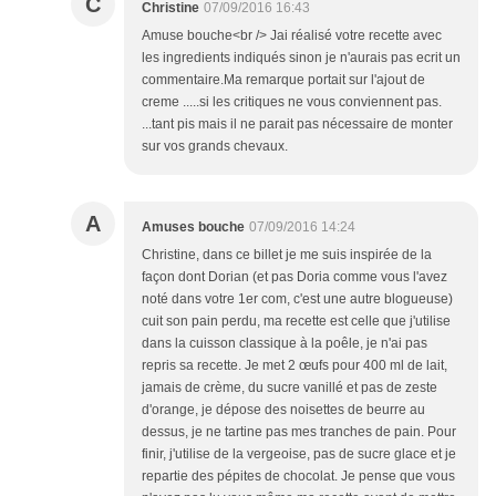
C
Christine
07/09/2016 16:43
Amuse bouche<br /> Jai réalisé votre recette avec
les ingredients indiqués sinon je n'aurais pas ecrit un
commentaire.Ma remarque portait sur l'ajout de
creme .....si les critiques ne vous conviennent pas.
...tant pis mais il ne parait pas nécessaire de monter
sur vos grands chevaux.
A
Amuses bouche
07/09/2016 14:24
Christine, dans ce billet je me suis inspirée de la
façon dont Dorian (et pas Doria comme vous l'avez
noté dans votre 1er com, c'est une autre blogueuse)
cuit son pain perdu, ma recette est celle que j'utilise
dans la cuisson classique à la poêle, je n'ai pas
repris sa recette. Je met 2 œufs pour 400 ml de lait,
jamais de crème, du sucre vanillé et pas de zeste
d'orange, je dépose des noisettes de beurre au
dessus, je ne tartine pas mes tranches de pain. Pour
finir, j'utilise de la vergeoise, pas de sucre glace et je
repartie des pépites de chocolat. Je pense que vous