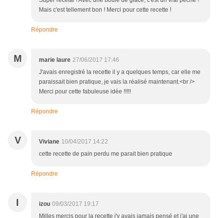
Super recette ! Avec une boule de glace, c'est un vrai péché !
Mais c'est tellement bon ! Merci pour cette recette !
Répondre
M
marie laure
27/06/2017 17:46
J'avais enregistré la recette il y a quelques temps, car elle me
paraissait bien pratique, je vais la réalisé maintenant.<br />
Merci pour cette fabuleuse idée !!!!!
Répondre
V
Viviane
10/04/2017 14:22
cette recette de pain perdu me parait bien pratique
Répondre
I
izou
09/03/2017 19:17
Milles mercis pour la recette j'y avais jamais pensé et j'ai une