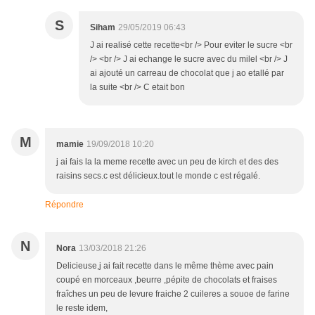
S
Siham
29/05/2019 06:43
J ai realisé cette recette<br /> Pour eviter le sucre <br
/> <br /> J ai echange le sucre avec du milel <br /> J
ai ajouté un carreau de chocolat que j ao etallé par
la suite <br /> C etait bon
M
mamie
19/09/2018 10:20
j ai fais la la meme recette avec un peu de kirch et des des
raisins secs.c est délicieux.tout le monde c est régalé.
Répondre
N
Nora
13/03/2018 21:26
Delicieuse,j ai fait recette dans le même thème avec pain
coupé en morceaux ,beurre ,pépite de chocolats et fraises
fraîches un peu de levure fraiche 2 cuileres a souoe de farine
le reste idem,