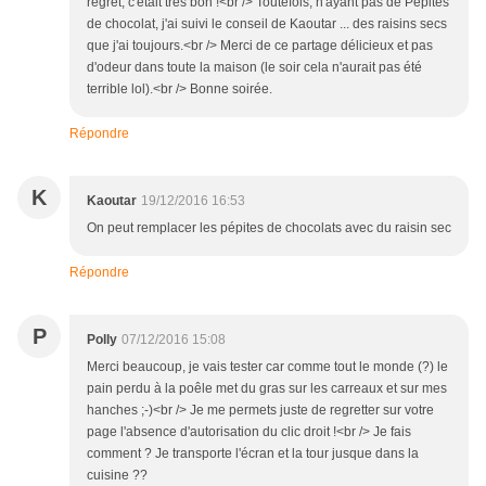
regret, c'était très bon !<br /> Toutefois, n'ayant pas de Pépites
de chocolat, j'ai suivi le conseil de Kaoutar ... des raisins secs
que j'ai toujours.<br /> Merci de ce partage délicieux et pas
d'odeur dans toute la maison (le soir cela n'aurait pas été
terrible lol).<br /> Bonne soirée.
Répondre
K
Kaoutar
19/12/2016 16:53
On peut remplacer les pépites de chocolats avec du raisin sec
Répondre
P
Polly
07/12/2016 15:08
Merci beaucoup, je vais tester car comme tout le monde (?) le
pain perdu à la poêle met du gras sur les carreaux et sur mes
hanches ;-)<br /> Je me permets juste de regretter sur votre
page l'absence d'autorisation du clic droit !<br /> Je fais
comment ? Je transporte l'écran et la tour jusque dans la
cuisine ??