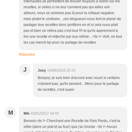
internautes se permettent de trouver toujours a redire sur les
recettes, si celles ci ne leur convient pas qui ailles voir
ailleurs, nous se sommes pas là pour la critique negative
mais plutot le contraire....ces blogueurs nous font le plaisir de
partager leur recettes donc profitons en et si cela nous plait
pas et bien on refera pas c'est tout !!!! et qu'ils apprennent à
lire une recette et refjechir par eux même ...<br /> Voili, en tout
les cas merciii bp pour ce partage de recettes
Répondre
J
Josy
14/06/2018 15:13
Bonjour, je suis bien d'accord avec vous! si certains
n'aiment pas, qu'ils laissent....Merci pour le partage
de recettes, c'est super
M
Mie
03/01/2017 19:45
Bonsoir,<br /> Cherchant une Recette de Pain Perdu, c'est la
vôtre (dans un plat et au four) que j'ai choisie .<br /> Aucun