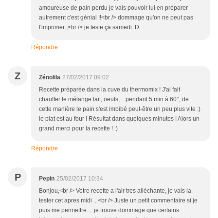
amoureuse de pain perdu je vais pouvoir lui en préparer
autrement c'est génial !!<br /> dommage qu'on ne peut pas
l'imprimer ,<br /> je teste ça samedi :D
Répondre
Z
Zénolila
27/02/2017 09:02
Recette préparée dans la cuve du thermomix ! J'ai fait
chauffer le mélange lait, oeufs,... pendant 5 min à 60°, de
cette manière le pain s'est imbibé peut-être un peu plus vite :)
le plat est au four ! Résultat dans quelques minutes ! Alors un
grand merci pour la recette ! :)
Répondre
P
Pepin
25/02/2017 10:34
Bonjou,<br /> Votre recette a l'air tres alléchante, je vais la
tester cet apres midi ...<br /> Juste un petit commentaire si je
puis me permettre.... je trouve dommage que certains