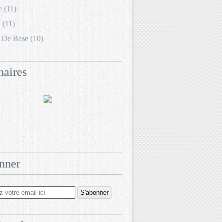
e (11)
 (11)
 De Base (10)
naires
nner