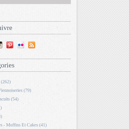
ivre
ories
 (262)
Viennoiseries (79)
scuits (54)
)
8)
 - Muffins Et Cakes (41)