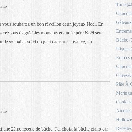
Tarte (4
uche
Chocolat
Gâteaux 
ur vous souhaitez un bon réveillon et un joyeux Noël. En
Entremet
serez tous d'agréables moments et que le père Noël sera
Bûche (
i le souhaite, voici un petit cadeau en avance, un
Pâques 
Entrées 
Chocolat
Cheesec
Pâte À 
Meringu
Cookies
Amuses 
uche
Hallowe
Recettes
une 2ème recette de bûche. J'ai choisi la bûche piano car