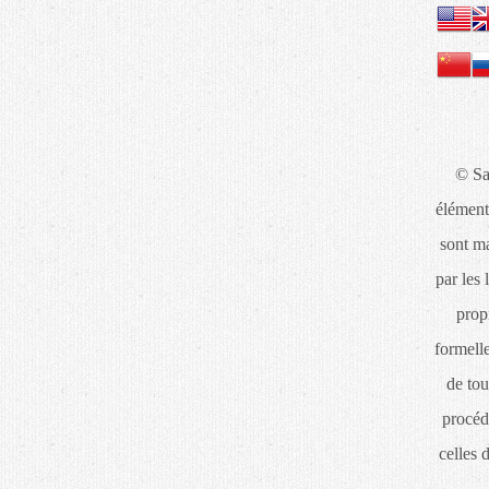
© Sa
élément
sont ma
par les 
propr
formelle
de tou
procéd
celles 