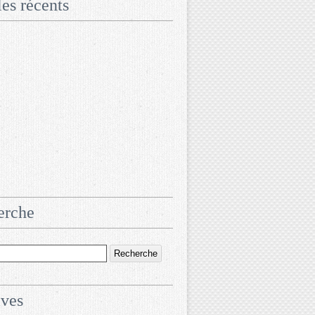
les récents
erche
ives