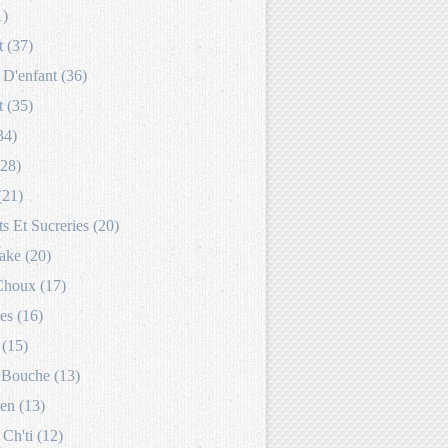
1)
 (37)
D'enfant (36)
 (35)
34)
(28)
(21)
s Et Sucreries (20)
ake (20)
Choux (17)
es (16)
 (15)
Bouche (13)
en (13)
 Ch'ti (12)