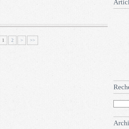
Artic
1
2
>
>>
Rech
Arch