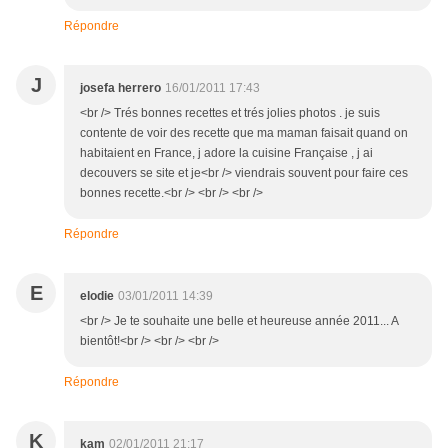
Répondre
J
josefa herrero
16/01/2011 17:43
<br /> Trés bonnes recettes et trés jolies photos . je suis
contente de voir des recette que ma maman faisait quand on
habitaient en France, j adore la cuisine Française , j ai
decouvers se site et je<br /> viendrais souvent pour faire ces
bonnes recette.<br /> <br /> <br />
Répondre
E
elodie
03/01/2011 14:39
<br /> Je te souhaite une belle et heureuse année 2011... A
bientôt!<br /> <br /> <br />
Répondre
K
kam
02/01/2011 21:17