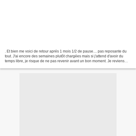
. Et bien me voici de retour aprés 1 mois 1/2 de pause.... pas reposante du
tout. J'ai encore des semaines plutôt chargées mais si j'attend d'avoir du
temps libre, je risque de ne pas revenir avant un bon moment. Je reviens
avec la recette que je pense...