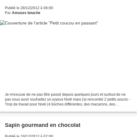
Publié le 28/12/2012 à 08:00
Par
Amuses bouche
Je m'excuse de ne pas être passé depuis quelques jours et surtout de ne
pas vous avoir souhaitez un joyeux Noël mais j'ai rencontré 2 petits soucis: -
Trop de travail pour Noël (4 bûches différentes, des macarons, des
chocolats, des cakes-pops...et oui...
Sapin gourmand en chocolat
Publié le 19/12/2012 à 07:00