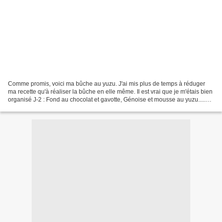
Comme promis, voici ma bûche au yuzu. J'ai mis plus de temps à réduger
ma recette qu'à réaliser la bûche en elle même. Il est vrai que je m'étais bien
organisé J-2 : Fond au chocolat et gavotte, Génoise et mousse au yuzu.....et
hop au congèle J-1 : Meringue...