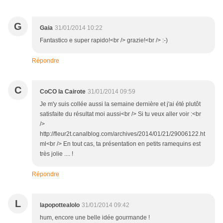
G
Gaia
31/01/2014 10:22
Fantastico e super rapido!<br /> grazie!<br /> :-)
Répondre
C
CoCO la Cairote
31/01/2014 09:59
Je m'y suis collée aussi la semaine dernière et j'ai été plutôt
satisfaite du résultat moi aussi<br /> Si tu veux aller voir :<br
/>
http://fleur2t.canalblog.com/archives/2014/01/21/29006122.ht
ml<br /> En tout cas, ta présentation en petits ramequins est
très jolie .... !
Répondre
L
lapopottealolo
31/01/2014 09:42
hum, encore une belle idée gourmande !