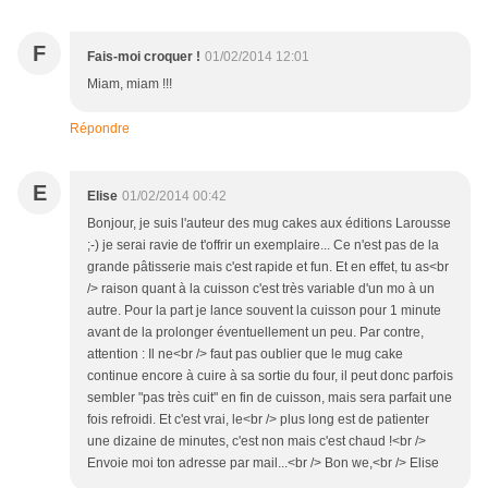
F
Fais-moi croquer !
01/02/2014 12:01
Miam, miam !!!
Répondre
E
Elise
01/02/2014 00:42
Bonjour, je suis l'auteur des mug cakes aux éditions Larousse
;-) je serai ravie de t'offrir un exemplaire... Ce n'est pas de la
grande pâtisserie mais c'est rapide et fun. Et en effet, tu as<br
/> raison quant à la cuisson c'est très variable d'un mo à un
autre. Pour la part je lance souvent la cuisson pour 1 minute
avant de la prolonger éventuellement un peu. Par contre,
attention : Il ne<br /> faut pas oublier que le mug cake
continue encore à cuire à sa sortie du four, il peut donc parfois
sembler "pas très cuit" en fin de cuisson, mais sera parfait une
fois refroidi. Et c'est vrai, le<br /> plus long est de patienter
une dizaine de minutes, c'est non mais c'est chaud !<br />
Envoie moi ton adresse par mail...<br /> Bon we,<br /> Elise