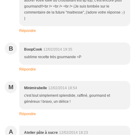
adoré! Votre idée du croustillant est tip top, c'est encore plus
gourmand!!<br /> <br /> <br /> (Je suis tombée sur le
commentaire de la future "maitresse", j'adore votre réponse ;-)
)
Répondre
B
BoopCook
12/02/2014 19:35
sublime recette très gourmande =P
Répondre
M
Minimirabelle
12/02/2014 18:54
c'est tout simplement splendide, raffiné, gourmand et
généreux ! bravo, un délice !
Répondre
A
Atelier pâte à sucre
12/02/2014 18:23