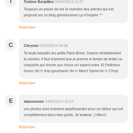
T
Traiteur Berjallien
04/03/2014 14:47
Toujours un plaisir de lire le moindre des articles qui est
proposé sur ce blog génialissime! ça m'inspire ^^
Répondre
C
Chrystel
02/03/2014 08:38
Te toute beautés tes petits Paris-Brest. J'adore véritablement
ta version. Il faut vraiment que je prenne le temps de tester ce
craquelin qui donne aux choux un aspect extra. Et l'intérieur,
rhooo,<br /> trop gourmand.<br /> Merci Sylvie<br /> Chrys
Répondre
E
ebavureuse
24/02/2014 15:57
vos photos sont vraiment appétissantes pour un délice qui est
complètement dans mes goûts. Je testerai ;-) Merci!
Répondre