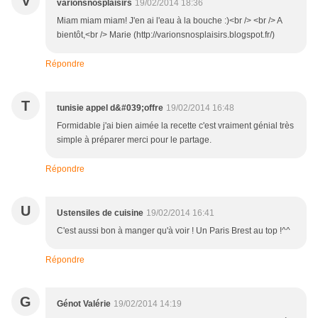
V
varionsnosplaisirs
19/02/2014 18:36
Miam miam miam! J'en ai l'eau à la bouche :)<br /> <br /> A
bientôt,<br /> Marie (http://varionsnosplaisirs.blogspot.fr/)
Répondre
T
tunisie appel d&#039;offre
19/02/2014 16:48
Formidable j'ai bien aimée la recette c'est vraiment génial très
simple à préparer merci pour le partage.
Répondre
U
Ustensiles de cuisine
19/02/2014 16:41
C'est aussi bon à manger qu'à voir ! Un Paris Brest au top !^^
Répondre
G
Génot Valérie
19/02/2014 14:19