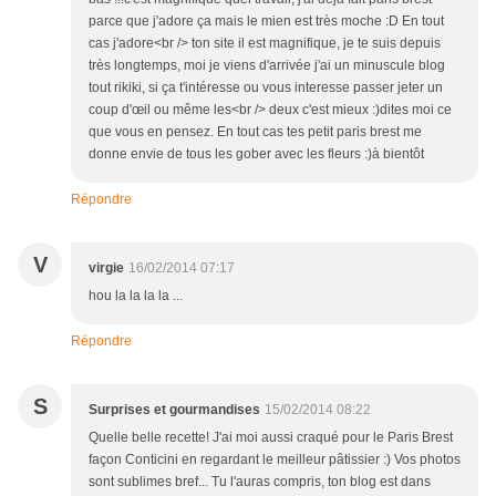
parce que j'adore ça mais le mien est très moche :D En tout
cas j'adore<br /> ton site il est magnifique, je te suis depuis
très longtemps, moi je viens d'arrivée j'ai un minuscule blog
tout rikiki, si ça t'intéresse ou vous interesse passer jeter un
coup d'œil ou même les<br /> deux c'est mieux :)dites moi ce
que vous en pensez. En tout cas tes petit paris brest me
donne envie de tous les gober avec les fleurs :)à bientôt
Répondre
V
virgie
16/02/2014 07:17
hou la la la la ...
Répondre
S
Surprises et gourmandises
15/02/2014 08:22
Quelle belle recette! J'ai moi aussi craqué pour le Paris Brest
façon Conticini en regardant le meilleur pâtissier :) Vos photos
sont sublimes bref... Tu l'auras compris, ton blog est dans