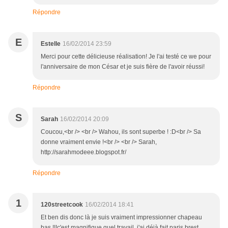
Répondre
E
Estelle
16/02/2014 23:59
Merci pour cette délicieuse réalisation! Je l'ai testé ce we pour
l'anniversaire de mon César et je suis fière de l'avoir réussi!
Répondre
S
Sarah
16/02/2014 20:09
Coucou,<br /> <br /> Wahou, ils sont superbe ! :D<br /> Sa
donne vraiment envie !<br /> <br /> Sarah,
http://sarahmodeee.blogspot.fr/
Répondre
1
120streetcook
16/02/2014 18:41
Et ben dis donc là je suis vraiment impressionner chapeau
bas !!!c'est magnifique quel travail, j'ai déjà fait paris brest