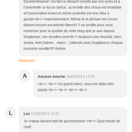
Excellentissime! J'ai fait ce dessert revisite par vos soins et à
l'unanimité ce fut un delice...la recette des choux est inratable
et l'association insert et crème pralinée est une idée à
garder<br /> impérativement. Même le le,demain les choux
étaient encore excellents! Merci!!! J' en profite pour vous
remercier pour la qualité de votre blog que je suis depuis
longtemps, vos recettes sont<br /> toujours une réussite, bien
dosée, bref j'adore....merci....j'attends avec imaptience chaque
nouvelle recette!!!!! Valérie
Répondre
A
Amuses bouche
19/02/2014 14:32
<br /> <br /> Un grand merci, vous me faites très
plaisir.<br /> <br /> <br /> <br />
L
Lou
17/02/2014 14:23
Je craque devant tant de gourmandise !<br /> Quel travail de
chef!