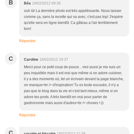
B
Béa
19/02/2012 09:36
ouh là! La dernière photo est très appétissante. Nous laisser
comme ça, sans la recette qui va avec, c'est pas top! J'espère
qu'elle sera en ligne bientôt. Ca gâteau a l'air terriblement
bon!
Répondre
C
Caroline
18/02/2012 19:37
Merci pour ce petit coup de pouce... moi aussi je me suis un
peu inquiétée mais il est vrai que même si on adore cuisiner,
il y a des moments où, tel un écrivain devant la page blanche,
on manque<br /> d'inspiration! Tu es toute excusée, il n'y a
pas que le blog dans ta vie et c'est tant mieux, même si on
adore tes posts. A très bientôt en vrai pour parler de
gastronomie mais aussi d'autres<br /> choses !-))
Répondre
C
cocotte et biscotte
18/02/2012 11:29