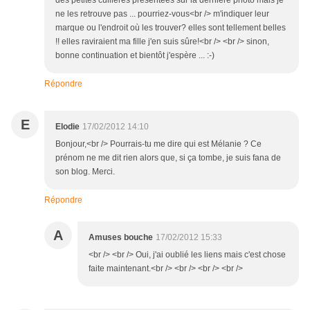
des petites cuillères présentées sur la dernière photo mais je
ne les retrouve pas ... pourriez-vous<br /> m'indiquer leur
marque ou l'endroit où les trouver? elles sont tellement belles
!! elles raviraient ma fille j'en suis sûre!<br /> <br /> sinon,
bonne continuation et bientôt j'espère ... :-)
Répondre
E
Elodie
17/02/2012 14:10
Bonjour,<br /> Pourrais-tu me dire qui est Mélanie ? Ce
prénom ne me dit rien alors que, si ça tombe, je suis fana de
son blog. Merci.
Répondre
A
Amuses bouche
17/02/2012 15:33
<br /> <br /> Oui, j'ai oublié les liens mais c'est chose
faite maintenant.<br /> <br /> <br /> <br />