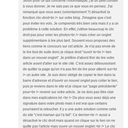
Sinon pour ce qui concerne l'informatique, j'ai un petit conseil
à vous donner. Je ne sais pas ce que vous en pensez. J'ai
remarqué que vous avez (volontairement ?) désactivé la
fonction clic-droit<br /> sur votre blog. J'imagine que c'est
pour éviter les vols. Je comprends très bien cela mais il y a un
problème à cette solution. En effet, j'utilise beaucoup le clic
droit pas pour voler les photos<br /> mais créer un onglet
supplémentaire à lire plus tard. Souvent vous proposez des
liens comme le concours sur cet article. Je n'ai pas envie de
le lire tout de suite donc je clique droit "ouvrir le<br /> lien
dans un nouvel onglet". Je préfère d'abord finir de lire votre
article avant d'aller sur le site cité. C'est assez déboussolant
de quitter la page qu'on n'a pas fini de lire pour atterrir sur<br
/> un autre site. Je suis donc obligé de copier le lien dans la
barre d'adresse et d'ouvrir un nouvel onglet puis coller le lien,
puis je reviens dans le site et je clique sur "page précédente"
pour<br /> revenir sur votre article. Je ne dois pas être clair
dans mes explications lol.<br /> De plus vous avez déjà une
signature dans votre photo mais il est vrai que certains
pourraient la retoucher. Il y a une autre solution comme celle
du site "c'est maman qui l'a fait". Ce dernier<br /> aussi a
désactivé le clic droit mais quand on clique sur le lien on ne
quitte pas l'article mais ouvre un nouvel onglet.<br /> Le clic