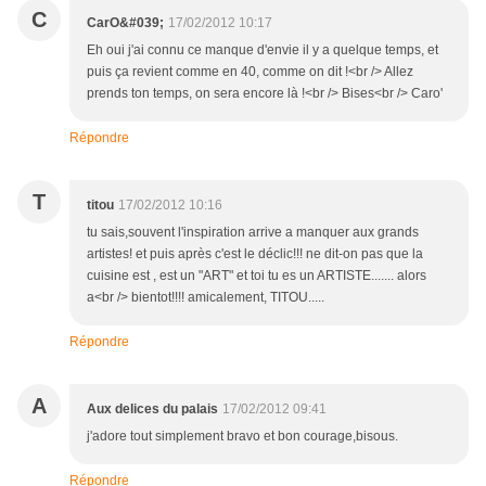
C
CarO&#039;
17/02/2012 10:17
Eh oui j'ai connu ce manque d'envie il y a quelque temps, et
puis ça revient comme en 40, comme on dit !<br /> Allez
prends ton temps, on sera encore là !<br /> Bises<br /> Caro'
Répondre
T
titou
17/02/2012 10:16
tu sais,souvent l'inspiration arrive a manquer aux grands
artistes! et puis après c'est le déclic!!! ne dit-on pas que la
cuisine est , est un "ART" et toi tu es un ARTISTE....... alors
a<br /> bientot!!!! amicalement, TITOU.....
Répondre
A
Aux delices du palais
17/02/2012 09:41
j'adore tout simplement bravo et bon courage,bisous.
Répondre