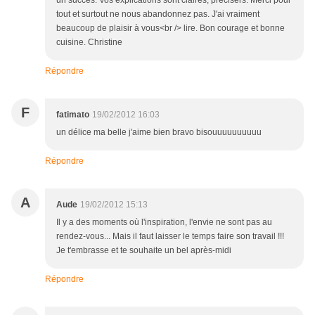
un succès. Vos explications sont claires, précisers. Merci pour
tout et surtout ne nous abandonnez pas. J'ai vraiment
beaucoup de plaisir à vous<br /> lire. Bon courage et bonne
cuisine. Christine
Répondre
F
fatimato
19/02/2012 16:03
un délice ma belle j'aime bien bravo bisouuuuuuuuuu
Répondre
A
Aude
19/02/2012 15:13
Il y a des moments où l'inspiration, l'envie ne sont pas au
rendez-vous... Mais il faut laisser le temps faire son travail !!!
Je t'embrasse et te souhaite un bel après-midi
Répondre