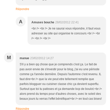
Répondre
A
Amuses bouche
28/02/2012 22:41
<br /> <br /> Je ne saurai vous répondre, il faut vous
adresser au site qui organise le concours.<br /> <br
/> <br /> <br />
M
manue
23/02/2012 14:27
S'il y a bien qq chose que je comprends c'est ça. Le fait de
pas avoir envie de s'investir pour le blog, j'ai eu une période
comme ça l'année dernière. Depuis l'automne c'est revenu. IL
faut dire<br /> que la vie peut etre tellement remplie que
parfois blogguer ou cuisiner classe chic ça devient superflu.
Surtout que toi tu patisses et ça demande bcp de boulot.<br />
alors prend du temps pour d'autres choses, avec le soleil des
beaux jours tu verras l'effet bénéfique!<br /> en tout cas bises!
Répondre