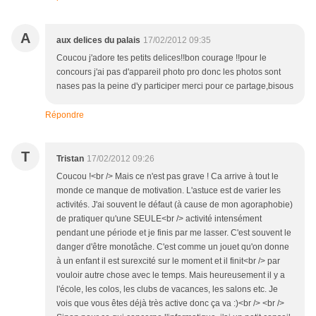
A
aux delices du palais
17/02/2012 09:35
Coucou j'adore tes petits delices!!bon courage !!pour le
concours j'ai pas d'appareil photo pro donc les photos sont
nases pas la peine d'y participer merci pour ce partage,bisous
Répondre
T
Tristan
17/02/2012 09:26
Coucou !<br /> Mais ce n'est pas grave ! Ca arrive à tout le
monde ce manque de motivation. L'astuce est de varier les
activités. J'ai souvent le défaut (à cause de mon agoraphobie)
de pratiquer qu'une SEULE<br /> activité intensément
pendant une période et je finis par me lasser. C'est souvent le
danger d'être monotâche. C'est comme un jouet qu'on donne
à un enfant il est surexcité sur le moment et il finit<br /> par
vouloir autre chose avec le temps. Mais heureusement il y a
l'école, les colos, les clubs de vacances, les salons etc. Je
vois que vous êtes déjà très active donc ça va :)<br /> <br />