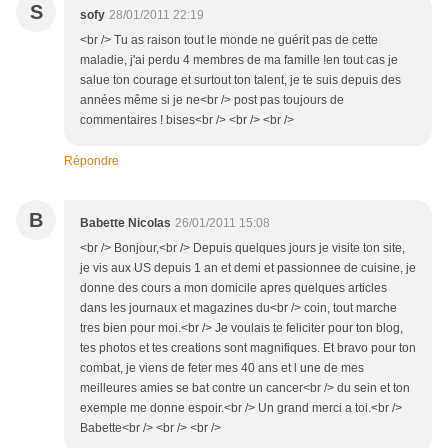
S
sofy
28/01/2011 22:19
<br /> Tu as raison tout le monde ne guérit pas de cette
maladie, j'ai perdu 4 membres de ma famille !en tout cas je
salue ton courage et surtout ton talent, je te suis depuis des
années même si je ne<br /> post pas toujours de
commentaires ! bises<br /> <br /> <br />
Répondre
B
Babette Nicolas
26/01/2011 15:08
<br /> Bonjour,<br /> Depuis quelques jours je visite ton site,
je vis aux US depuis 1 an et demi et passionnee de cuisine, je
donne des cours a mon domicile apres quelques articles
dans les journaux et magazines du<br /> coin, tout marche
tres bien pour moi.<br /> Je voulais te feliciter pour ton blog,
tes photos et tes creations sont magnifiques. Et bravo pour ton
combat, je viens de feter mes 40 ans et l une de mes
meilleures amies se bat contre un cancer<br /> du sein et ton
exemple me donne espoir.<br /> Un grand merci a toi.<br />
Babette<br /> <br /> <br />