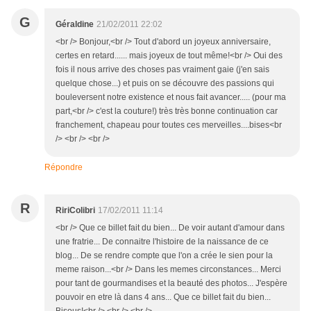
G
Géraldine
21/02/2011 22:02
<br /> Bonjour,<br /> Tout d'abord un joyeux anniversaire,
certes en retard...... mais joyeux de tout même!<br /> Oui des
fois il nous arrive des choses pas vraiment gaie (j'en sais
quelque chose...) et puis on se découvre des passions qui
bouleversent notre existence et nous fait avancer..... (pour ma
part,<br /> c'est la couture!) très très bonne continuation car
franchement, chapeau pour toutes ces merveilles....bises<br
/> <br /> <br />
Répondre
R
RiriColibri
17/02/2011 11:14
<br /> Que ce billet fait du bien... De voir autant d'amour dans
une fratrie... De connaitre l'histoire de la naissance de ce
blog... De se rendre compte que l'on a crée le sien pour la
meme raison...<br /> Dans les memes circonstances... Merci
pour tant de gourmandises et la beauté des photos... J'espère
pouvoir en etre là dans 4 ans... Que ce billet fait du bien...