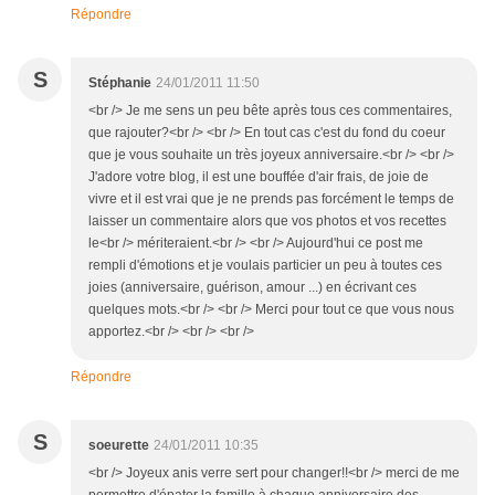
Répondre
S
Stéphanie
24/01/2011 11:50
<br /> Je me sens un peu bête après tous ces commentaires,
que rajouter?<br /> <br /> En tout cas c'est du fond du coeur
que je vous souhaite un très joyeux anniversaire.<br /> <br />
J'adore votre blog, il est une bouffée d'air frais, de joie de
vivre et il est vrai que je ne prends pas forcément le temps de
laisser un commentaire alors que vos photos et vos recettes
le<br /> mériteraient.<br /> <br /> Aujourd'hui ce post me
rempli d'émotions et je voulais particier un peu à toutes ces
joies (anniversaire, guérison, amour ...) en écrivant ces
quelques mots.<br /> <br /> Merci pour tout ce que vous nous
apportez.<br /> <br /> <br />
Répondre
S
soeurette
24/01/2011 10:35
<br /> Joyeux anis verre sert pour changer!!<br /> merci de me