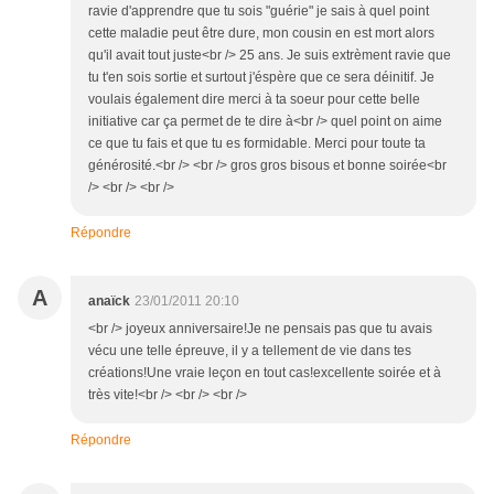
ravie d'apprendre que tu sois "guérie" je sais à quel point
cette maladie peut être dure, mon cousin en est mort alors
qu'il avait tout juste<br /> 25 ans. Je suis extrèment ravie que
tu t'en sois sortie et surtout j'éspère que ce sera déinitif. Je
voulais également dire merci à ta soeur pour cette belle
initiative car ça permet de te dire à<br /> quel point on aime
ce que tu fais et que tu es formidable. Merci pour toute ta
générosité.<br /> <br /> gros gros bisous et bonne soirée<br
/> <br /> <br />
Répondre
A
anaïck
23/01/2011 20:10
<br /> joyeux anniversaire!Je ne pensais pas que tu avais
vécu une telle épreuve, il y a tellement de vie dans tes
créations!Une vraie leçon en tout cas!excellente soirée et à
très vite!<br /> <br /> <br />
Répondre