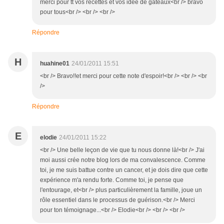
merci pour tt vos recettes et vos idee de gateaux<br /> bravo
pour tous<br /> <br /> <br />
Répondre
H
huahine01
24/01/2011 15:51
<br /> Bravo!!et merci pour cette note d'espoir!<br /> <br /> <br
/>
Répondre
E
elodie
24/01/2011 15:22
<br /> Une belle leçon de vie que tu nous donne là!<br /> J'ai
moi aussi crée notre blog lors de ma convalescence. Comme
toi, je me suis battue contre un cancer, et je dois dire que cette
expérience m'a rendu forte. Comme toi, je pense que
l'entourage, et<br /> plus particulièrement la famille, joue un
rôle essentiel dans le processus de guérison.<br /> Merci
pour ton témoignage...<br /> Elodie<br /> <br /> <br />