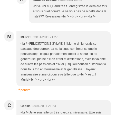
<br /> <br /> Quand t'es tu enregistrée la dernière fois
et sous quel noms? Je ne vois pas de ninette dans la
liste??? Re-essaies.<br /> <br /> <br /> <br />
M
MURIEL
23/01/2011 21:27
<br /> FELICITATIONS SYLVIE !! ! Meme si j'ignorais ce
passage douloureux, ca ne fait que confirmer ce que je
pensais deja, et qu'a parfaitement decrit ta soeur : tu es
genereuse, pleine d'elan et<br /> d'attentions, avec la volonte
de suivre tes passions et d'aller jusqu'au bout en distribuant a
nous tous ton enthousiasme et ta gentillesse... Joyeux
anniversaire et merci pour etre telle que tu<br /> es....!!
Muriel<br /> <br /> <br />
Répondre
C
Cecilia
23/01/2011 21:23
<br /> Je te souhaite un très joyeux anniversaire. Et je suis