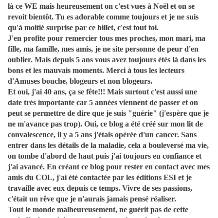
là ce WE mais heureusement on c'est vues à Noël et on se
revoit bientôt. Tu es adorable comme toujours et je ne suis
qu'à moitié surprise par ce billet, c'est tout toi.
J'en profite pour remercier tous mes proches, mon mari, ma
fille, ma famille, mes amis, je ne site personne de peur d'en
oublier. Mais depuis 5 ans vous avez toujours étés là dans les
bons et les mauvais moments. Merci à tous les lecteurs
d'Amuses bouche, blogeurs et non blogeurs.
Et oui, j'ai 40 ans, ça se fête!!! Mais surtout c'est aussi une
date très importante car 5 années viennent de passer et on
peut se permettre de dire que je suis "guérie" (j'espère que je
ne m'avance pas trop). Oui, ce blog a été créé sur mon lit de
convalescence, il y a 5 ans j'étais opérée d'un cancer. Sans
entrer dans les détails de la maladie, cela a bouleversé ma vie,
on tombe d'abord de haut puis j'ai toujours eu confiance et
j'ai avancé. En créant ce blog pour rester en contact avec mes
amis du COL, j'ai été contactée par les éditions ESI et je
travaille avec eux depuis ce temps. Vivre de ses passions,
c'était un rêve que je n'aurais jamais pensé réaliser.
Tout le monde malheureusement, ne guérit pas de cette