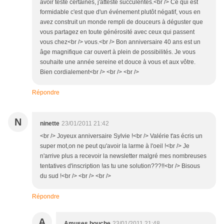
avoir testé certaines, j'atteste succulentes.<br /> Ce qui est
formidable c'est que d'un événement plutôt négatif, vous en
avez construit un monde rempli de douceurs à déguster que
vous partagez en toute générosité avec ceux qui passent
vous chez<br /> vous.<br /> Bon anniversaire 40 ans est un
âge magnifique car ouvert à plein de possibilités. Je vous
souhaite une année sereine et douce à vous et aux vôtre.
Bien cordialement<br /> <br /> <br />
Répondre
N
ninette
23/01/2011 21:42
<br /> Joyeux anniversaire Sylvie !<br /> Valérie t'as écris un
super mot,on ne peut qu'avoir la larme à l'oeil !<br /> Je
n'arrive plus a recevoir la newsletter malgré mes nombreuses
tentatives d'inscription !as tu une solution???!!<br /> Bisous
du sud !<br /> <br /> <br />
Répondre
A
Amuses bouche
23/01/2011 21:48