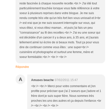
reste fascinée à chaque nouvelle recette.<br /> J'ai été tout
particulièrement touchée lorsque vous faite référence à votre
soeur à plusieurs reprises dans votre blogue. Je me suis
rendu compte très vite qu'un très fort lien vous unissait et il<br
/> est vrai que je me suis souvent interrogée sur vous, qui
vous étiez, si vous étiez maman... et puis j'ai fais un peu
"connaissance" au fil des recettes.<br /> J'ai eu une soeur qui
est décédée d'un cancer il y a deux ans, à 35 ans, et j'aurais
tellement aimé lui écrire de si beaux mots. Tout ça pour vous
dire de continuer comme vous êtes : une super<br />
cuisinière et photographe et surtout une femme, mère et
soeur formidable.<br /> <br /> <br />
Répondre
A
Amuses bouche
07/02/2011 15:47
<br /> <br /> Merci pour votre commentaire et j'en
profite pour préciser que j'ai 2 soeurs que j'adore et 1
frère dont je suis super fière. Nous sommes très
proches les uns des autres et ça depuis l'enfance.<br
/> <br /> <br /> <br />