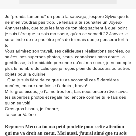
Je "prends l'antenne" un peu à la sauvage, j'espère Sylvie que tu
ne m'en voudras pas trop. Je tenais à te souhaiter un Joyeux
Anniversaire, que tous les fans de ton blog sachent à quel point
je suis fière que tu sois ma soeur, qu'en ce samedi 22 Janvier je
serai triste de ne pas être près de toi mais que je penserai fort à
toi.
Vous admirez son travail, ses délicieuses réalisations sucrées, ou
salées, ses superbes photos, vous connaissez sans doute la
gentillesse, la formidable personne qu'est ma soeur, je ne compte
plus le nombre de colis que je reçois plein de douceurs ou autres
objets pour la cuisine
. Que je suis fière de ce que tu as accompli ces 5 dernières
années, encore une fois je t'admire, bravo!
Mille gros bisous, je t'aime très fort, fais nous encore rêver avec
tes superbes photos et régale moi encore comme tu le fais dès
qu'on se voit!
Gros gros bisous, je t'adore;
Ta soeur Valérie
Réponse: Merci à toi ma petit poulette pour cette attention
qui me va droit au coeur. Moi aussi, j'aurai aimé que tu sois