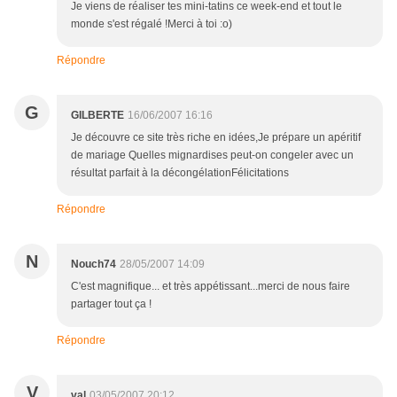
Je viens de réaliser tes mini-tatins ce week-end et tout le
monde s'est régalé !Merci à toi :o)
Répondre
G
GILBERTE
16/06/2007 16:16
Je découvre ce site très riche en idées,Je prépare un apéritif
de mariage Quelles mignardises peut-on congeler avec un
résultat parfait à la décongélationFélicitations
Répondre
N
Nouch74
28/05/2007 14:09
C'est magnifique... et très appétissant...merci de nous faire
partager tout ça !
Répondre
V
val
03/05/2007 20:12