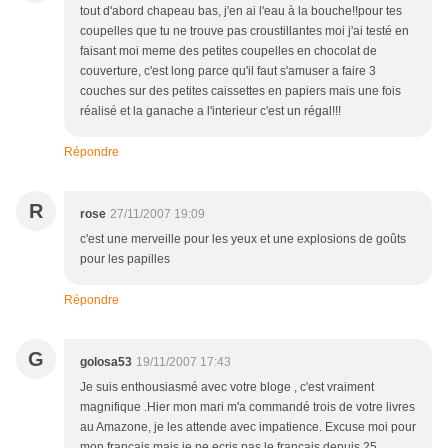
tout d'abord chapeau bas, j'en ai l'eau à la bouche!!pour tes
coupelles que tu ne trouve pas croustillantes moi j'ai testé en
faisant moi meme des petites coupelles en chocolat de
couverture, c'est long parce qu'il faut s'amuser a faire 3
couches sur des petites caissettes en papiers mais une fois
réalisé et la ganache a l'interieur c'est un régal!!!
Répondre
R
rose
27/11/2007 19:09
c'est une merveille pour les yeux et une explosions de goûts
pour les papilles
Répondre
G
golosa53
19/11/2007 17:43
Je suis enthousiasmé avec votre bloge , c'est vraiment
magnifique .Hier mon mari m'a commandé trois de votre livres
au Amazone, je les attende avec impatience. Excuse moi pour
mon francais mais je ne ecris pas le francais depuis 25