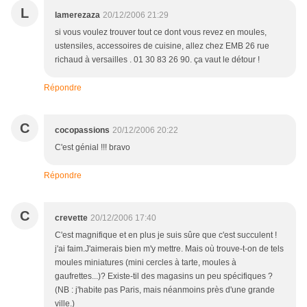
L
lamerezaza
20/12/2006 21:29
si vous voulez trouver tout ce dont vous revez en moules,
ustensiles, accessoires de cuisine, allez chez EMB 26 rue
richaud à versailles . 01 30 83 26 90. ça vaut le détour !
Répondre
C
cocopassions
20/12/2006 20:22
C'est génial !!! bravo
Répondre
C
crevette
20/12/2006 17:40
C'est magnifique et en plus je suis sûre que c'est succulent !
j'ai faim.J'aimerais bien m'y mettre. Mais où trouve-t-on de tels
moules miniatures (mini cercles à tarte, moules à
gaufrettes...)? Existe-til des magasins un peu spécifiques ?
(NB : j'habite pas Paris, mais néanmoins près d'une grande
ville.)