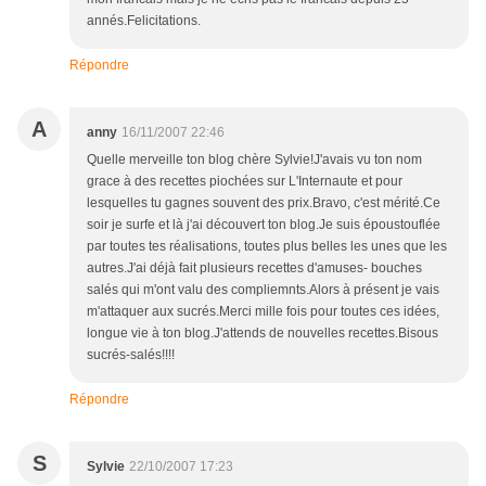
annés.Felicitations.
Répondre
A
anny
16/11/2007 22:46
Quelle merveille ton blog chère Sylvie!J'avais vu ton nom
grace à des recettes piochées sur L'Internaute et pour
lesquelles tu gagnes souvent des prix.Bravo, c'est mérité.Ce
soir je surfe et là j'ai découvert ton blog.Je suis époustouflée
par toutes tes réalisations, toutes plus belles les unes que les
autres.J'ai déjà fait plusieurs recettes d'amuses- bouches
salés qui m'ont valu des compliemnts.Alors à présent je vais
m'attaquer aux sucrés.Merci mille fois pour toutes ces idées,
longue vie à ton blog.J'attends de nouvelles recettes.Bisous
sucrés-salés!!!!
Répondre
S
Sylvie
22/10/2007 17:23