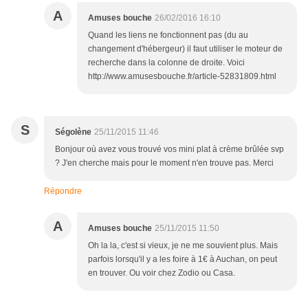
A
Amuses bouche
26/02/2016 16:10
Quand les liens ne fonctionnent pas (du au
changement d'hébergeur) il faut utiliser le moteur de
recherche dans la colonne de droite. Voici
http://www.amusesbouche.fr/article-52831809.html
S
Ségolène
25/11/2015 11:46
Bonjour où avez vous trouvé vos mini plat à crème brûlée svp
? J'en cherche mais pour le moment n'en trouve pas. Merci
Répondre
A
Amuses bouche
25/11/2015 11:50
Oh la la, c'est si vieux, je ne me souvient plus. Mais
parfois lorsqu'il y a les foire à 1€ à Auchan, on peut
en trouver. Ou voir chez Zodio ou Casa.