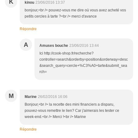
K
kinou
23/06/2016 13:37
bonjour,<br /> pouvez-vous me dire où vous avez acheté vos
petits cercles à tarte ?<br /> merci d'avance
Répondre
A
Amuses bouche
23/06/2016 13:44
Ici http://cook-shop.fr/recherche?
controller=search&orderby=position&orderway=desc
&search_query=cercle+%C3%A0+tarte&submit_sea
rch=
M
Marine
26/02/2016 16:06
Bonjour,<br /> la recette des mini financiers a disparu,
pouvez-vous remettre le lien? Car j'aimerais les tester ce
week-end.<br /> Merci !<br /> Marine
Répondre