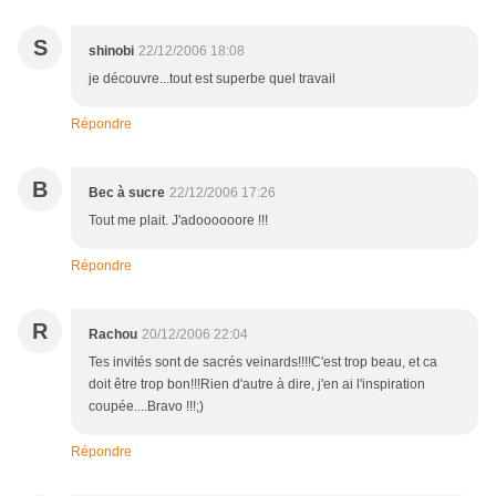
S
shinobi
22/12/2006 18:08
je découvre...tout est superbe quel travail
Répondre
B
Bec à sucre
22/12/2006 17:26
Tout me plait. J'adoooooore !!!
Répondre
R
Rachou
20/12/2006 22:04
Tes invités sont de sacrés veinards!!!!C'est trop beau, et ca
doit être trop bon!!!Rien d'autre à dire, j'en ai l'inspiration
coupée....Bravo !!!;)
Répondre