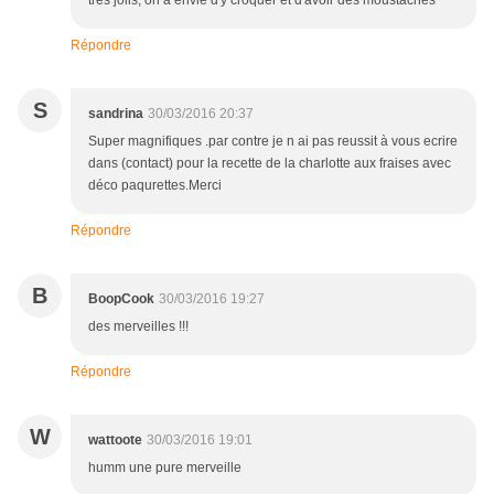
très jolis, on a envie d'y croquer et d'avoir des moustaches
Répondre
S
sandrina
30/03/2016 20:37
Super magnifiques .par contre je n ai pas reussit à vous ecrire
dans (contact) pour la recette de la charlotte aux fraises avec
déco paqurettes.Merci
Répondre
B
BoopCook
30/03/2016 19:27
des merveilles !!!
Répondre
W
wattoote
30/03/2016 19:01
humm une pure merveille