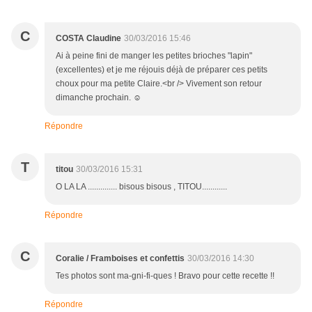
C
COSTA Claudine
30/03/2016 15:46
Ai à peine fini de manger les petites brioches "lapin"
(excellentes) et je me réjouis déjà de préparer ces petits
choux pour ma petite Claire.<br /> Vivement son retour
dimanche prochain. ☺
Répondre
T
titou
30/03/2016 15:31
O LA LA .............. bisous bisous , TITOU............
Répondre
C
Coralie / Framboises et confettis
30/03/2016 14:30
Tes photos sont ma-gni-fi-ques ! Bravo pour cette recette !!
Répondre