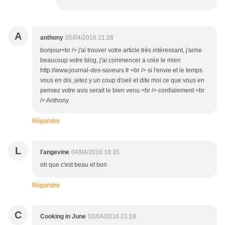
A
anthony
05/04/2016 21:28
bonjour<br /> j'ai trouver votre article très intéressant, j'aime
beaucoup votre blog, j'ai commencer a crée le mien
http://www.journal-des-saveurs.fr <br /> si l'envie et le temps
vous en dis, jetez y un coup d'oeil et dite moi ce que vous en
pensez votre avis serait le bien venu.<br /> cordialement <br
/> Anthony
Répondre
L
l'angevine
04/04/2016 18:35
oh que c'est beau et bon
Répondre
C
Cooking in June
02/04/2016 23:18