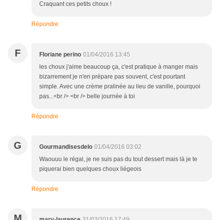
Craquant ces petits choux !
Répondre
F
Floriane perino
01/04/2016 13:45
les choux j'aime beaucoup ça, c'est pratique à manger mais
bizarrement je n'en prépare pas souvent, c'est pourtant
simple. Avec une crème pralinée au lieu de vanille, pourquoi
pas...<br /> <br /> belle journée à toi
Répondre
G
Gourmandisesdelo
01/04/2016 03:02
Waouuu le régal, je ne suis pas du tout dessert mais là je te
piquerai bien quelques choux liégeois
Répondre
M
mary-laurence
31/03/2016 17:49