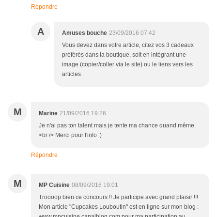
Répondre
A
Amuses bouche
23/09/2016 07:42
Vous devez dans votre article, citez vos 3 cadeaux
préférés dans la boutique, soit en intégrant une
image (copier/coller via le site) ou le liens vers les
articles
M
Marine
21/09/2016 19:26
Je n'ai pas ton talent mais je tente ma chance quand même.
<br /> Merci pour l'info :)
Répondre
M
MP Cuisine
08/09/2016 19:01
Troooop bien ce concours !! Je participe avec grand plaisir !!!
Mon article "Cupcakes Louboutin" est en ligne sur mon blog :
www.mpcuisine.canalblog.com pour ma participation au