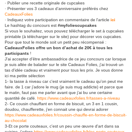
· Publier une recette originale de cupcakes
· Présenter vos 3 cadeaux d’anniversaire préférés chez
CadeauxFolies
· Indiquez votre participation en commentaire de l'article
ici
Le hashtag du concours est
#myfoliescupcakes
Si vous le souhaitez, vous pouvez télécharger le set à cupcakes
printable (à télécharger sur le site) pour décorer vos cupcakes.
Pour que tout le monde soit un petit peu récompensé :
CadeauxFolies offre un bon d’achat de 20€ à tous les
participants
!
J'ai accepter d'être ambassadrice de ce jeu concours car lorsque
je suis allée de balader sur le site Cadeaux Folies, j'ai trouvé un
tas d'idée cadeau et vraiment pour tous les prix. Je vous donne
ici ma petite sélection
1- la tasse à niveau car c'est vraiment le cadeau qu'on peut me
faire. de 1 car j'adore le mug (je suis mug addicte) et parce que
le matin, faut pas me parler avant que j'ai bu une certaine
quantité de café.
https://www.cadeauxfolies.fr/tasses-a-niveau
2- Ce cousin chauffant en forme de biscuit, un 3 en 1 cousin,
doudou, chaufferette, j'en connait une qui devrai adorer
https://www.cadeauxfolies.fr/coussin-chauffe-en-forme-de-biscuit-
au-chocolat
3-Et ce porte couteaux, c'est un peu une œuvre d'art dans sa
cuisine, j'adore
https://www.cadeauxfolies.fr/bloc-porte-couteaux-