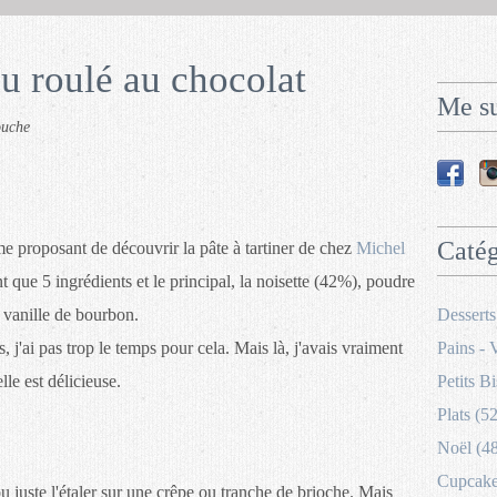
au roulé au chocolat
Me su
ouche
Catég
 me proposant de découvrir la pâte à tartiner de chez
Michel
t que 5 ingrédients et le principal, la noisette (42%), poudre
e vanille de bourbon.
Desserts
, j'ai pas trop le temps pour cela. Mais là, j'avais vraiment
Pains - 
elle est délicieuse.
Petits Bi
Plats (52
Noël (4
Cupcakes
 ou juste l'étaler sur une crêpe ou tranche de brioche. Mais