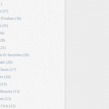
1)
 (37)
D'enfant (36)
 (35)
34)
(28)
(21)
s Et Sucreries (20)
ake (20)
Choux (17)
es (16)
 (15)
Bouche (13)
en (13)
 Ch'ti (12)