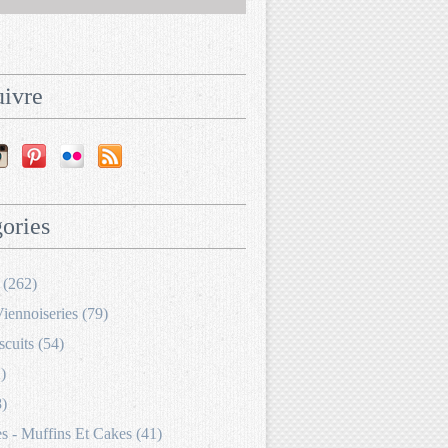
ivre
ories
 (262)
Viennoiseries (79)
scuits (54)
)
8)
 - Muffins Et Cakes (41)