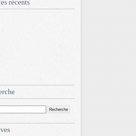
les récents
erche
ives