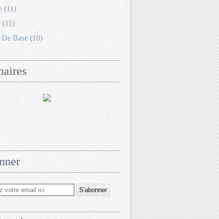
e (11)
 (11)
 De Base (10)
naires
nner