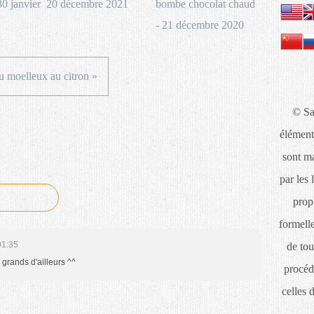
30 janvier
20 décembre 2021
bombe chocolat chaud
- 21 décembre 2020
u moelleux au citron »
© Sa
élément
sont ma
par les 
propr
formelle
01:35
de tou
 grands d'ailleurs ^^
procéd
celles 