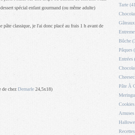
Tarte (4
un dessert spécial enfant gourmand (ou même adulte)
Chocolat
Gâteaux 
e pâte classique, je l'ai donc placé au frais 1 h avant de
Entremet
Bûche (
Pâques 
Entrées 
Chocolat
Cheesec
Pâte À 
ue de chez
Demarle
24,5x18)
Meringu
Cookies
Amuses 
Hallowe
Recettes