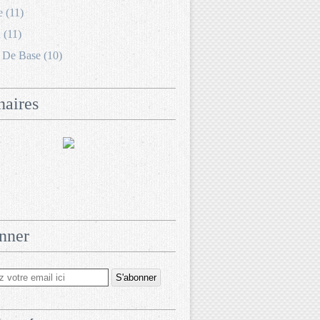
e (11)
 (11)
 De Base (10)
naires
nner