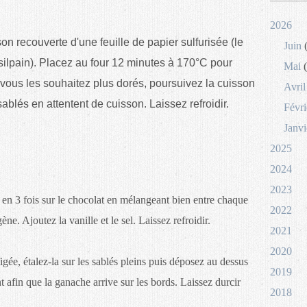
2026
n recouverte d'une feuille de papier sulfurisée (le
Juin
(
 silpain). Placez au four 12 minutes à 170°C pour
Mai
(
vous les souhaitez plus dorés, poursuivez la cuisson
Avril
sablés en attentent de cuisson. Laissez refroidir.
Févri
Janvi
2025
2024
2023
a en 3 fois sur le chocolat en mélangeant bien entre chaque
2022
e. Ajoutez la vanille et le sel. Laissez refroidir.
2021
2020
gée, étalez-la sur les sablés pleins puis déposez au dessus
2019
t afin que la ganache arrive sur les bords. Laissez durcir
2018