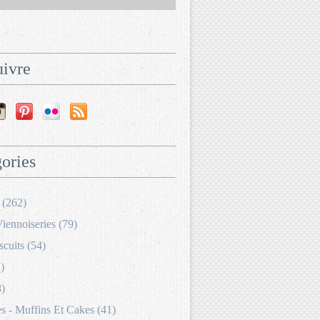
ivre
ories
 (262)
Viennoiseries (79)
scuits (54)
)
8)
 - Muffins Et Cakes (41)