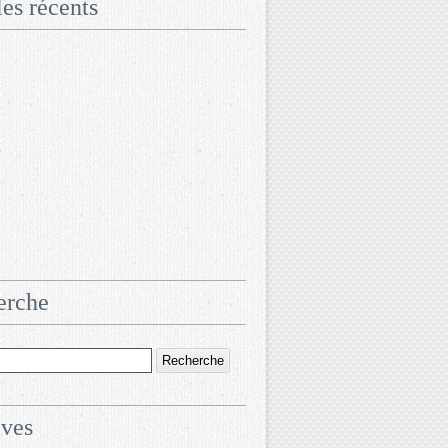
les récents
erche
ives