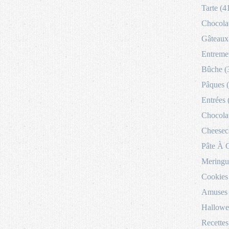
Tarte (4
Chocolat
Gâteaux 
Entremet
Bûche (
Pâques 
Entrées 
Chocolat
Cheesec
Pâte À 
Meringu
Cookies
Amuses 
Hallowe
Recettes