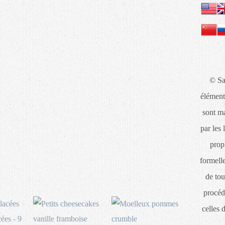
© Sa
élément
sont ma
par les 
propr
formelle
de tou
procéd
celles 
ées - 9