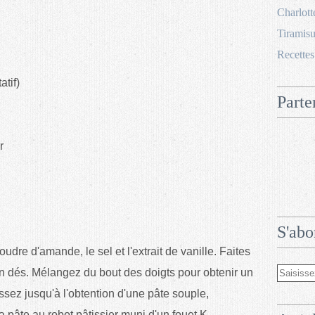
Charlott
Tiramisu
Recettes
atif)
Parte
er
S'abo
oudre d'amande, le sel et l'extrait de vanille. Faites
en dés. Mélangez du bout des doigts pour obtenir un
issez jusqu'à l'obtention d'une pâte souple,
 pâte au robot pâtissier muni d'un fouet K.