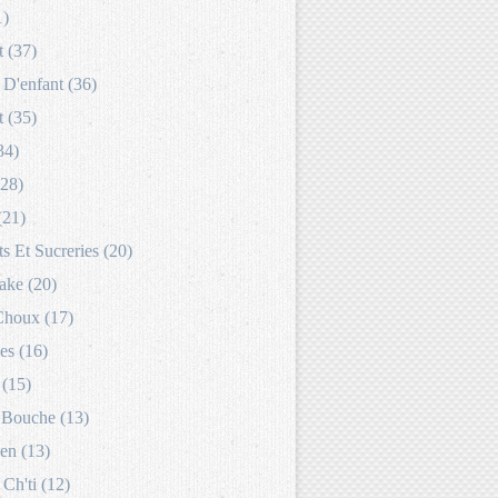
1)
 (37)
D'enfant (36)
 (35)
34)
(28)
(21)
s Et Sucreries (20)
ake (20)
Choux (17)
es (16)
 (15)
Bouche (13)
en (13)
 Ch'ti (12)