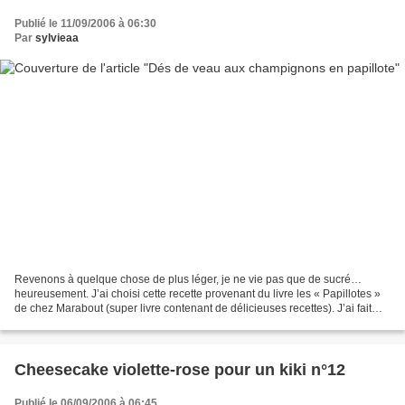
Publié le 11/09/2006 à 06:30
Par
sylvieaa
Revenons à quelque chose de plus léger, je ne vie pas que de sucré…
heureusement. J’ai choisi cette recette provenant du livre les « Papillotes »
de chez Marabout (super livre contenant de délicieuses recettes). J’ai fait
quelques retouches afin de rentre...
Cheesecake violette-rose pour un kiki n°12
Publié le 06/09/2006 à 06:45