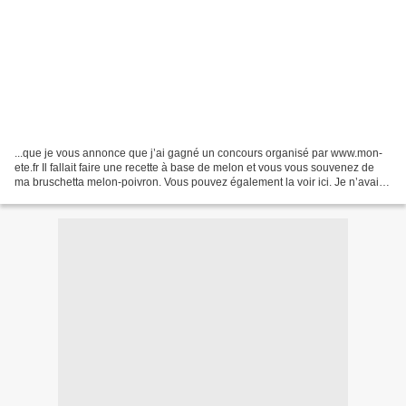
...que je vous annonce que j’ai gagné un concours organisé par www.mon-
ete.fr Il fallait faire une recette à base de melon et vous vous souvenez de
ma bruschetta melon-poivron. Vous pouvez également la voir ici. Je n’avais
pas de nouvelles, je me demandais...